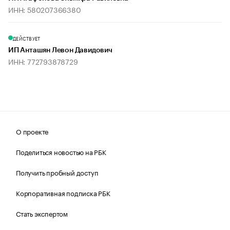
ИНН: 580207366380
ДЕЙСТВУЕТ
ИП Анташян Левон Давидович
ИНН: 772793878729
О проекте
Поделиться новостью на РБК
Получить пробный доступ
Корпоративная подписка РБК
Стать экспертом