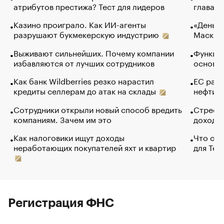
атрибутов престижа? Тест для лидеров
глава к
Казино проиграло. Как ИИ-агенты
«Деньги
разрушают букмекерскую индустрию
Маск в 
Выживают сильнейших. Почему компании
Функции
избавляются от лучших сотрудников
основ э
Как банк Wildberries резко нарастил
ЕС раз
кредиты селлерам до атак на склады
нефти —
Сотрудники открыли новый способ вредить
Стресс 
компаниям. Зачем им это
доходов
Как налоговики ищут доходы
Что обв
неработающих покупателей яхт и квартир
для Tel
Регистрация ФНС