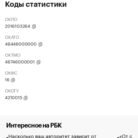
Коды статистики
ОКПО
2016103264
ОКАТО
46446000000
ОКТМО
46746000001
ОКФС
16
ОКОГУ
4210015
Интересное на РБК
Насколько ваш авторитет зависит от
«От спо