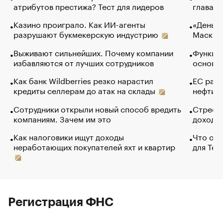
атрибутов престижа? Тест для лидеров
глава к
Казино проиграло. Как ИИ-агенты
«Деньги
разрушают букмекерскую индустрию
Маск в 
Выживают сильнейших. Почему компании
Функции
избавляются от лучших сотрудников
основ э
Как банк Wildberries резко нарастил
ЕС раз
кредиты селлерам до атак на склады
нефти —
Сотрудники открыли новый способ вредить
Стресс 
компаниям. Зачем им это
доходов
Как налоговики ищут доходы
Что обв
неработающих покупателей яхт и квартир
для Tel
Регистрация ФНС