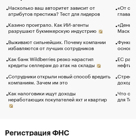
Насколько ваш авторитет зависит от
«От спо
атрибутов престижа? Тест для лидеров
глава к
Казино проиграло. Как ИИ-агенты
«Деньги
разрушают букмекерскую индустрию
Маск в 
Выживают сильнейших. Почему компании
Функции
избавляются от лучших сотрудников
основ э
Как банк Wildberries резко нарастил
ЕС раз
кредиты селлерам до атак на склады
нефти —
Сотрудники открыли новый способ вредить
Стресс 
компаниям. Зачем им это
доходов
Как налоговики ищут доходы
Что обв
неработающих покупателей яхт и квартир
для Tel
Регистрация ФНС