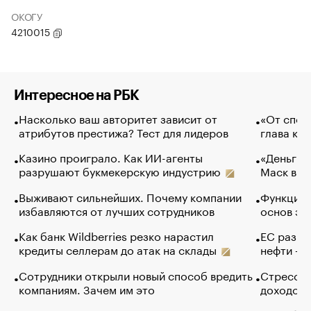
ОКОГУ
4210015
Интересное на РБК
Насколько ваш авторитет зависит от
«От спор
атрибутов престижа? Тест для лидеров
глава ко
Казино проиграло. Как ИИ-агенты
«Деньги б
разрушают букмекерскую индустрию
Маск в и
Выживают сильнейших. Почему компании
Функции 
избавляются от лучших сотрудников
основ эф
Как банк Wildberries резко нарастил
ЕС разре
кредиты селлерам до атак на склады
нефти — 
Сотрудники открыли новый способ вредить
Стресс о
компаниям. Зачем им это
доходов 