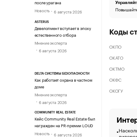
после урагана
Управляйт
Повышайте
Новость
6 августа 2026
ASTERUS
Девелопмент вступает в эпоху
Коды с
естественного отбора
Мнение эксперта
ОКПО
6 августа 2026
ОКАТО
ОКТМО
DELTA СИСТЕМЫ БЕЗОПАСНОСТИ
ОКФС
Как работает охрана в частном
доме
ОКОГУ
Мнение эксперта
6 августа 2026
COMMUNITY REAL ESTATE
Кейс Community Real Estate был
Интер
награжден на PR-премии LOUD
Насколь
Новость
6 августа 2026
лидеро