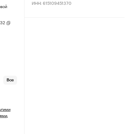
ИНН: 615109451370
овой
/32
Все
угими
ями,