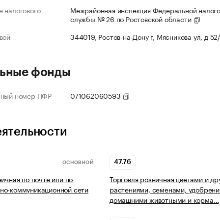
 налогового
Межрайонная инспекция Федеральной налог
службы № 26 по Ростовской области
вой
344019, Ростов-на-Дону г, Мясникова ул, д 52
ьные фонды
нный номер ПФР
071062060593
еятельности
47.76
ОСНОВНОЙ
ничная по почте или по
Торговля розничная цветами и др
но-коммуникационной сети
растениями, семенами, удобрени
домашними животными и корма…