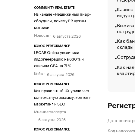
Казино
COMMUNITY REAL ESTATE
На канале «Недвижимый пиар»
индуст
обсудили, почему PR нужны
Выжива
метрики
сотруд
Новость
6 августа 2026
Как бан
склады
KOKOC PERFORMANCE
LECAR Online увеличили
Сотрудн
лидогенерацию на 630 % и
снизили CPA на 71 %
Как нал
кварти
Кейс
6 августа 2026
KOKOC PERFORMANCE
Как правильный UX усиливает
контекстную рекламу, контент-
маркетинг и SEO
Регист
Мнение эксперта
6 августа 2026
Дата регистр
Код налогово
KOKOC PERFORMANCE