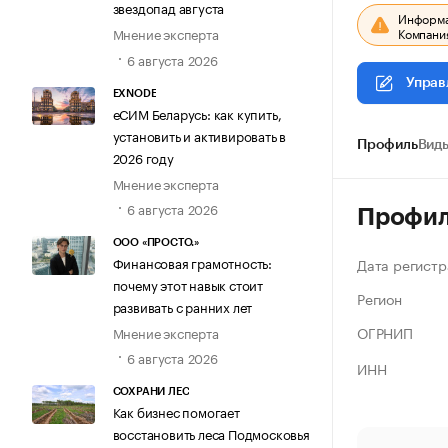
звездопад августа
Информац
Компания
Мнение эксперта
6 августа 2026
Управ
EXNODE
еСИМ Беларусь: как купить,
установить и активировать в
Профиль
Виды
2026 году
Мнение эксперта
6 августа 2026
Профи
ООО «ПРОСТО.»
Финансовая грамотность:
Дата регистр
почему этот навык стоит
Регион
развивать с ранних лет
ОГРНИП
Мнение эксперта
6 августа 2026
ИНН
СОХРАНИ ЛЕС
Как бизнес помогает
восстановить леса Подмосковья