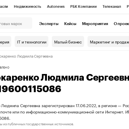
асли
Недвижимость
Autonews
РБК Компании
Телеканал
Р
К Курсы
РБК Life
Тренды
Визионеры
Национальные проекты
Эксперты
Кейсы
Мероприятия
О прое
онный клуб
Исследования
Кредитные рейтинги
Франшизы
Г
терия
IT и технологии
Малый бизнес
Маркетинг и прода
Проверка контрагентов
Политика
Экономика
Бизнес
окаренко Людмила Сергеевна
ы
ВЛЕНО
окаренко Людмила Сергеев
19600115086
 Людмила Сергеевна зарегистрирован 17.06.2022, в регионе — Рос
 почте или по информационно-коммуникационной сети Интернет. 
5086.
ы из публичных государственных источников.