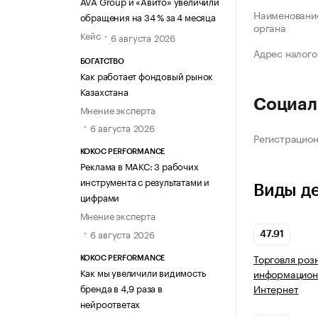
AVA Group и «Авито» увеличили
Наименование
обращения на 34 % за 4 месяца
органа
Кейс
6 августа 2026
Адрес налого
БОГАТСТВО
Как работает фондовый рынок
Казахстана
Социал
Мнение эксперта
6 августа 2026
Регистрацио
KOKOC PERFORMANCE
Реклама в МАКС: 3 рабочих
инструмента с результатами и
Виды д
цифрами
Мнение эксперта
6 августа 2026
47.91
Торговля роз
KOKOC PERFORMANCE
Как мы увеличили видимость
информацион
бренда в 4,9 раза в
Интернет
нейроответах