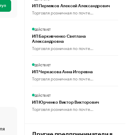
туп
ИП Пермяков Алексей Александрович
Торговля розничная по почте...
ДЕЙСТВУЕТ
ИП Баркивченко Светлана
Александровна
Торговля розничная по почте...
ДЕЙСТВУЕТ
ИП Черкасова Анна Игоревна
Торговля розничная по почте...
ДЕЙСТВУЕТ
ИП Юрченко Виктор Викторович
Торговля розничная по почте...
ля
«От спорта тело стареет иначе». Как живет глава ко
создавшей GTA
Другие предприниматели в