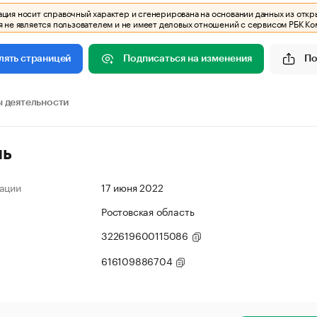
ия носит справочный характер и сгенерирована на основании данных из откр
 не является пользователем и не имеет деловых отношений с сервисом РБК Ко
Подписаться на изменения
По
лять страницей
 деятельности
ль
ации
17 июня 2022
Ростовская область
322619600115086
616109886704