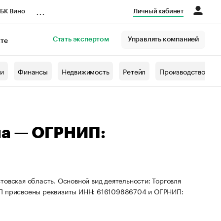
...
БК Вино
Личный кабинет
Стать экспертом
Управлять компанией
кте
азета
жи
Финансы
Недвижимость
Ретейл
Производство
на — ОГРНИП:
товская область. Основной вид деятельности: Торговля
ИП присвоены реквизиты ИНН: 616109886704 и ОГРНИП: