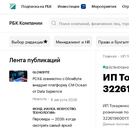
Подписка на РБК
Инвестиции
Мероприятия
Отр
Спорт
Школа управления РБК
РБК Образование
РБ
РБК Компании
Город
Стиль
Крипто
РБК Бизнес-среда
Дискусси
Выбор редакции
Менеджмент и HR
Право и бухгал
Спецпроекты СПб
Конференции СПб
Спецпроекты
Главная
ИП Т
Технологии и медиа
Финансы
Рынок наличной валют
Лента публикаций
ДЕЙСТВУЕТ
ОБНО
GLOWBYTE
ИП Т
РСХБ совместно с GlowByte
внедрил платформу CM Ocean
3226
от Data Sapience
Новость
6 августа 2026
ИП Токаренко
ФОНД «НАУКА. ИСКУССТВО.
розничная по
ТЕХНОЛОГИИ»
32261960011
Персеиды — 2026: когда
Данные получен
смотреть самый яркий