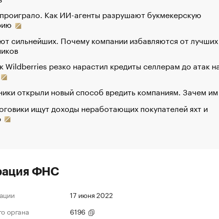
 проиграло. Как ИИ-агенты разрушают букмекерскую
рию
ют сильнейших. Почему компании избавляются от лучших
ников
к Wildberries резко нарастил кредиты селлерам до атак н
ики открыли новый способ вредить компаниям. Зачем им
оговики ищут доходы неработающих покупателей яхт и
р
рация ФНС
ации
17 июня 2022
го органа
6196