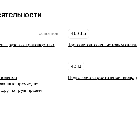
еятельности
46.73.5
ОСНОВНОЙ
инг грузовых транспортных
Торговля оптовая листовым стек
43.12
ительные
Подготовка строительной площад
ванные прочие, не
 другие группировки