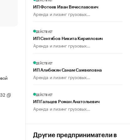
Что обвинения против Павла Дурова значат для Tele
ИП Фотеев Иван Вячеславович
пользователей
Аренда и лизинг грузовых...
ДЕЙСТВУЕТ
ИП Сентябов Никита Кириллович
Аренда и лизинг грузовых...
ДЕЙСТВУЕТ
ИП Алибекян Санам Самвеловна
Аренда и лизинг грузовых...
овой
/32
ДЕЙСТВУЕТ
ИП Гальцев Роман Анатольевич
Аренда и лизинг грузовых...
Другие предприниматели в