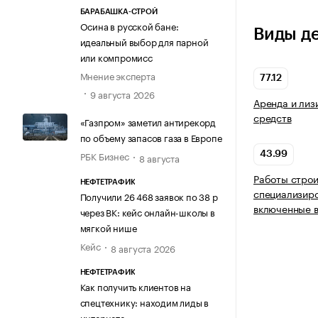
БАРАБАШКА-СТРОЙ
Осина в русской бане:
Виды д
идеальный выбор для парной
или компромисс
Мнение эксперта
77.12
9 августа 2026
Аренда и лиз
средств
«Газпром» заметил антирекорд
по объему запасов газа в Европе
РБК Бизнес
43.99
8 августа
Работы стро
НЕФТЕТРАФИК
специализиро
Получили 26 468 заявок по 38 р
включенные в
через ВК: кейс онлайн-школы в
мягкой нише
Кейс
8 августа 2026
НЕФТЕТРАФИК
Как получить клиентов на
спецтехнику: находим лиды в
интернете