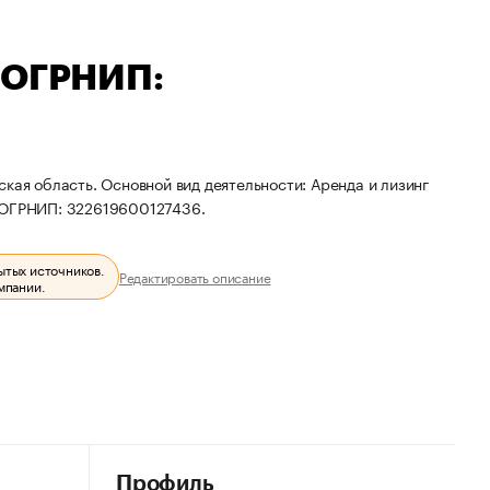
— ОГРНИП:
кая область. Основной вид деятельности: Аренда и лизинг
и ОГРНИП: 322619600127436.
ытых источников.
Редактировать описание
мпании.
Профиль