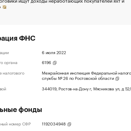
оговики ищут доходы неработающих покупателей яхт и
р
рация ФНС
ации
6 июля 2022
го органа
6196
 налогового
Межрайонная инспекция Федеральной налог
службы № 26 по Ростовской области
вой
344019, Ростов-на-Дону г, Мясникова ул, д 52
ьные фонды
нный номер СФР
1192034948