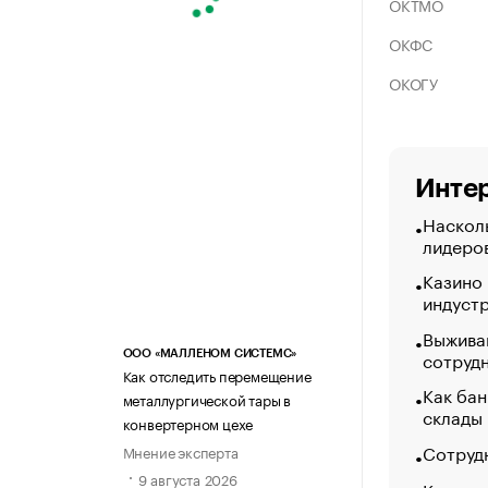
ОКТМО
ОКФС
ОКОГУ
Интер
Насколь
лидеро
Казино
индуст
Выжива
сотруд
ООО «МАЛЛЕНОМ СИСТЕМС»
Как отследить перемещение
Как бан
металлургической тары в
склады
конвертерном цехе
Сотрудн
Мнение эксперта
9 августа 2026