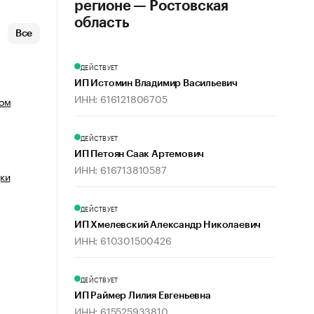
регионе — Ростовская
область
Все
ДЕЙСТВУЕТ
ИП Истомин Владимир Васильевич
ИНН: 616121806705
лом
ДЕЙСТВУЕТ
ИП Петоян Саак Артемович
ИНН: 616713810587
ки
ДЕЙСТВУЕТ
ИП Хмелевский Александр Николаевич
ИНН: 610301500426
ДЕЙСТВУЕТ
ИП Раймер Лилия Евгеньевна
ИНН: 615525933810