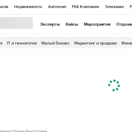
асли
Недвижимость
Autonews
РБК Компании
Телеканал
Р
К Курсы
РБК Life
Тренды
Визионеры
Национальные проекты
Эксперты
Кейсы
Мероприятия
О прое
уб
Исследования
Кредитные рейтинги
Франшизы
Газета
ия
IT и технологии
Малый бизнес
Маркетинг и продажи
Фина
Проверка контрагентов
Политика
Экономика
Бизнес
ы
еличко Роман Викторович