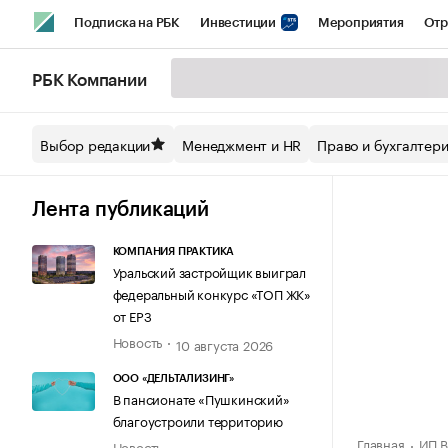
Подписка на РБК
Инвестиции
Мероприятия
Отр
Спорт
Школа управления РБК
РБК Образование
РБ
РБК Компании
Стиль
Крипто
РБК Бизнес-среда
Дискуссионный кл
Выбор редакции
Менеджмент и HR
Право и бухгалтер
Спецпроекты СПб
Конференции СПб
Спецпроекты
Технологии и медиа
Финансы
Рынок наличной валют
Лента публикаций
КОМПАНИЯ ПРАКТИКА
Уральский застройщик выиграл
федеральный конкурс «ТОП ЖК»
от ЕРЗ
Новость
10 августа 2026
ООО «ДЕЛЬТАЛИЗИНГ»
В пансионате «Пушкинский»
благоустроили территорию
Главная
ИП В
Новость