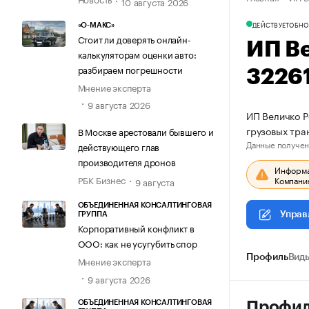
10 августа 2026
ДЕЙСТВУЕТ
ОБНО
«О-МАКС»
Стоит ли доверять онлайн-
ИП В
калькуляторам оценки авто:
разбираем погрешности
3226
Мнение эксперта
9 августа 2026
ИП Величко Р
грузовых тра
В Москве арестовали бывшего и
Данные получен
действующего глав
производителя дронов
Информац
РБК Бизнес
Компания
9 августа
ОБЪЕДИНЕННАЯ КОНСАЛТИНГОВАЯ
Управ
ГРУППА
Корпоративный конфликт в
ООО: как не усугубить спор
Профиль
Виды
Мнение эксперта
9 августа 2026
ОБЪЕДИНЕННАЯ КОНСАЛТИНГОВАЯ
Профи