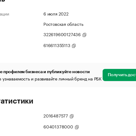
ации
6 июля 2022
Ростовская область
322619600127436
616611355113
е профилем бизнеса и публикуйте новости
Получить дос
 узнаваемость и развивайте личный бренд на РБК
татистики
2016487577
60401378000