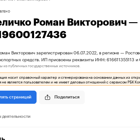
ВЛЕНО
еличко Роман Викторович 
19600127436
оман Викторович зарегистрирован 06.07.2022, в регионе — Ростовс
нспортных средств. ИП присвоены реквизиты ИНН: 616611355113 
ы из публичных государственных источников.
ия носит справочный характер и сгенерирована на основании данных из откр
 не является пользователем и не имеет деловых отношений с сервисом РБК Ко
Поделиться
лять страницей
 деятельности
ль