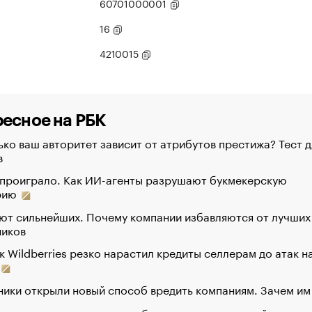
60701000001
16
4210015
есное на РБК
ко ваш авторитет зависит от атрибутов престижа? Тест д
в
 проиграло. Как ИИ-агенты разрушают букмекерскую
рию
ют сильнейших. Почему компании избавляются от лучших
ников
к Wildberries резко нарастил кредиты селлерам до атак н
ики открыли новый способ вредить компаниям. Зачем им