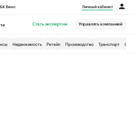
БК Вино
Личный кабинет
Город
Стать экспертом
Управлять компанией
кте
нсы
Недвижимость
Ретейл
Производство
Транспорт
Образ