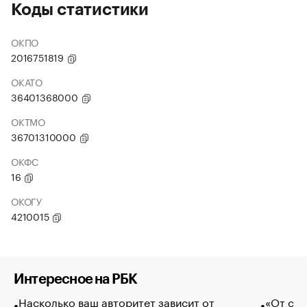
Коды статистики
ОКПО
2016751819
ОКАТО
36401368000
ОКТМО
36701310000
ОКФС
16
ОКОГУ
4210015
Интересное на РБК
Насколько ваш авторитет зависит от
«От спо