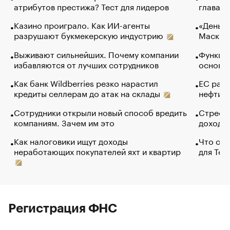
атрибутов престижа? Тест для лидеров
глава к
Казино проиграло. Как ИИ-агенты
«Деньги
разрушают букмекерскую индустрию
Маск в 
Выживают сильнейших. Почему компании
Функции
избавляются от лучших сотрудников
основ э
Как банк Wildberries резко нарастил
ЕС раз
кредиты селлерам до атак на склады
нефти —
Сотрудники открыли новый способ вредить
Стресс 
компаниям. Зачем им это
доходов
Как налоговики ищут доходы
Что обв
неработающих покупателей яхт и квартир
для Tel
Регистрация ФНС