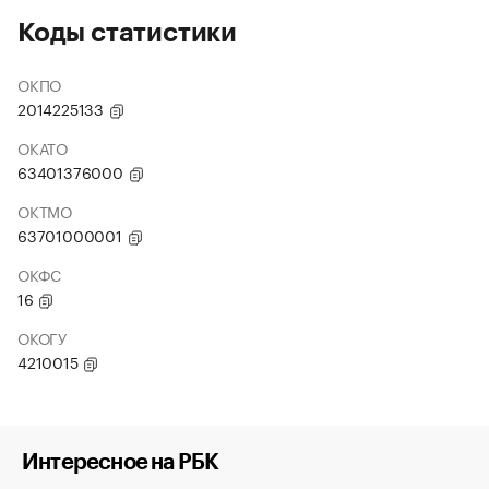
Коды статистики
ОКПО
2014225133
ОКАТО
63401376000
ОКТМО
63701000001
ОКФС
16
ОКОГУ
4210015
Интересное на РБК