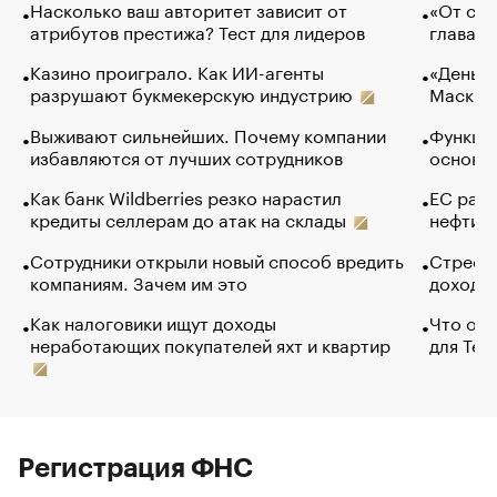
Насколько ваш авторитет зависит от
«От спо
атрибутов престижа? Тест для лидеров
глава к
Казино проиграло. Как ИИ-агенты
«Деньги
разрушают букмекерскую индустрию
Маск в 
Выживают сильнейших. Почему компании
Функции
избавляются от лучших сотрудников
основ э
Как банк Wildberries резко нарастил
ЕС раз
кредиты селлерам до атак на склады
нефти —
Сотрудники открыли новый способ вредить
Стресс 
компаниям. Зачем им это
доходов
Как налоговики ищут доходы
Что обв
неработающих покупателей яхт и квартир
для Tel
Регистрация ФНС