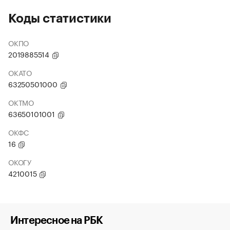
Коды статистики
ОКПО
2019885514
ОКАТО
63250501000
ОКТМО
63650101001
ОКФС
16
ОКОГУ
4210015
Интересное на РБК