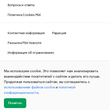
Вопросы и ответы
Политика Cookies РБК
Контактная информация
Редакция
Рассылка РБК Новости
Информация об ограничениях
Правовая информация
О соблюдении авторских прав
Мы используем cookie. Это позволяет нам анализировать
© АО «РОСБИЗНЕСКОНСАЛТИНГ»,
1995–2026.
Сообщения
и материалы информационного агентства «РБК»
взаимодействие посетителей с сайтом и делать его лучше.
(зарегистрировано Федеральной службой по надзору в сфере
Продолжая пользоваться сайтом, вы соглашаетесь с
связи, информационных технологий и массовых
использованием файлов cookie
и
политикой
коммуникаций (Роскомнадзор) 09.12.2015 за номером ИА
№ФС77-63848) сопровождаются пометкой «РБК». Отдельные
конфиденциальности
.
публикации могут содержать информацию,
не предназначенную для пользователей
до 18 лет.
companycardsfeedback@rbc.ru
Понятно
Добавить