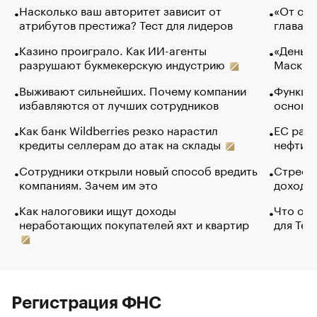
Насколько ваш авторитет зависит от
«От спо
атрибутов престижа? Тест для лидеров
глава к
Казино проиграло. Как ИИ-агенты
«Деньги
разрушают букмекерскую индустрию
Маск в 
Выживают сильнейших. Почему компании
Функции
избавляются от лучших сотрудников
основ э
Как банк Wildberries резко нарастил
ЕС раз
кредиты селлерам до атак на склады
нефти —
Сотрудники открыли новый способ вредить
Стресс 
компаниям. Зачем им это
доходов
Как налоговики ищут доходы
Что обв
неработающих покупателей яхт и квартир
для Tel
Регистрация ФНС