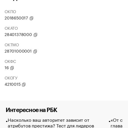
ОКПО
2018650017
ОКАТО
28401378000
ОКТМО
28701000001
ОКФС
16
ОКОГУ
4210015
Интересное на РБК
Насколько ваш авторитет зависит от
«От спо
атрибутов престижа? Тест для лидеров
глава к