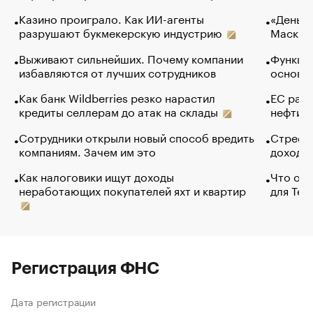
Казино проиграло. Как ИИ-агенты
«Деньги
разрушают букмекерскую индустрию
Маск в 
Выживают сильнейших. Почему компании
Функции
избавляются от лучших сотрудников
основ э
Как банк Wildberries резко нарастил
ЕС раз
кредиты селлерам до атак на склады
нефти —
Сотрудники открыли новый способ вредить
Стресс 
компаниям. Зачем им это
доходов
Как налоговики ищут доходы
Что обв
неработающих покупателей яхт и квартир
для Tel
Регистрация ФНС
Дата регистрации