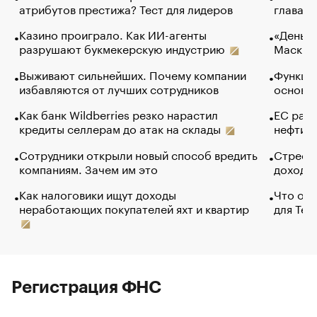
атрибутов престижа? Тест для лидеров
глава к
Казино проиграло. Как ИИ-агенты
«Деньги
разрушают букмекерскую индустрию
Маск в 
Выживают сильнейших. Почему компании
Функции
избавляются от лучших сотрудников
основ э
Как банк Wildberries резко нарастил
ЕС раз
кредиты селлерам до атак на склады
нефти —
Сотрудники открыли новый способ вредить
Стресс 
компаниям. Зачем им это
доходов
Как налоговики ищут доходы
Что обв
неработающих покупателей яхт и квартир
для Tel
Регистрация ФНС