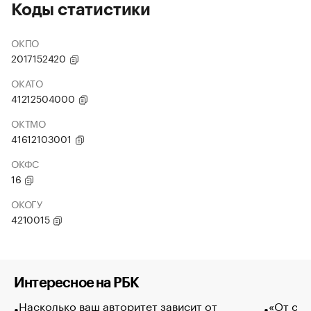
Коды статистики
ОКПО
2017152420
ОКАТО
41212504000
ОКТМО
41612103001
ОКФС
16
ОКОГУ
4210015
Интересное на РБК
Насколько ваш авторитет зависит от
«От спо