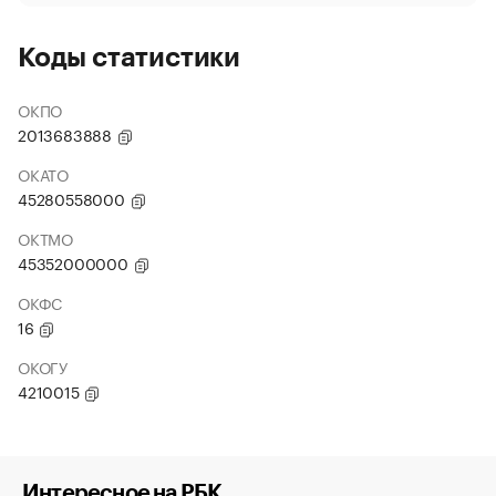
Коды статистики
ОКПО
2013683888
ОКАТО
45280558000
ОКТМО
45352000000
ОКФС
16
ОКОГУ
4210015
Интересное на РБК