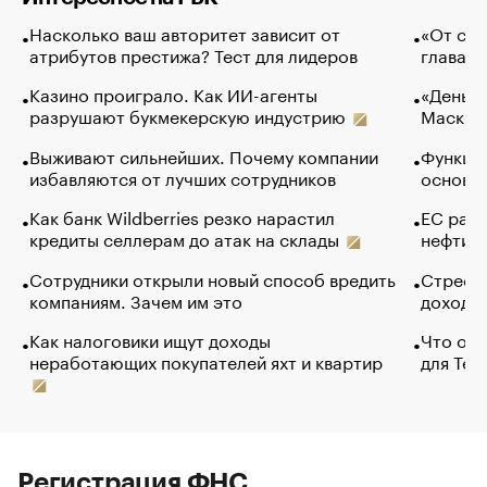
Насколько ваш авторитет зависит от
«От спо
атрибутов престижа? Тест для лидеров
глава к
Казино проиграло. Как ИИ-агенты
«Деньги
разрушают букмекерскую индустрию
Маск в 
Выживают сильнейших. Почему компании
Функции
избавляются от лучших сотрудников
основ э
Как банк Wildberries резко нарастил
ЕС раз
кредиты селлерам до атак на склады
нефти —
Сотрудники открыли новый способ вредить
Стресс 
компаниям. Зачем им это
доходов
Как налоговики ищут доходы
Что обв
неработающих покупателей яхт и квартир
для Tel
Регистрация ФНС