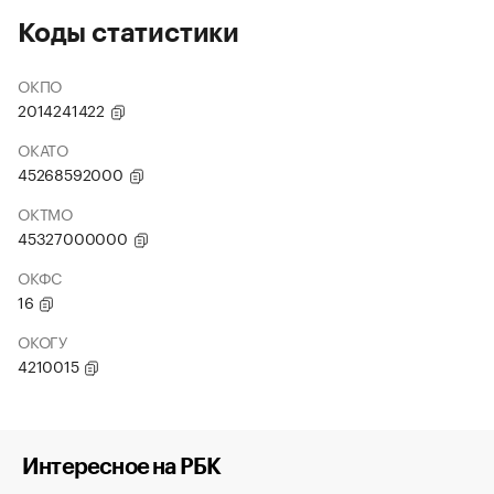
Коды статистики
ОКПО
2014241422
ОКАТО
45268592000
ОКТМО
45327000000
ОКФС
16
ОКОГУ
4210015
Интересное на РБК