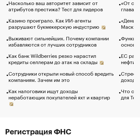
Насколько ваш авторитет зависит от
«От спо
атрибутов престижа? Тест для лидеров
глава к
Казино проиграло. Как ИИ-агенты
«Деньги
разрушают букмекерскую индустрию
Маск в 
Выживают сильнейших. Почему компании
Функции
избавляются от лучших сотрудников
основ э
Как банк Wildberries резко нарастил
ЕС раз
кредиты селлерам до атак на склады
нефти —
Сотрудники открыли новый способ вредить
Стресс 
компаниям. Зачем им это
доходов
Как налоговики ищут доходы
Что обв
неработающих покупателей яхт и квартир
для Tel
Регистрация ФНС