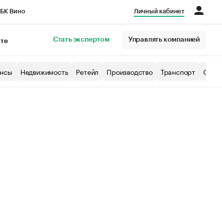
БК Вино
Личный кабинет
Город
Стать экспертом
Управлять компанией
кте
нсы
Недвижимость
Ретейл
Производство
Транспорт
Образ