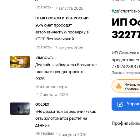
Новость
7 августа 2026
ДЕЙСТВУЕТ
ОБНО
ГЛАВГОСЭКСПЕРТИЗА РОССИИ
ИП О
95% смет проходят
автоматическую проверку в
3227
КПСР без замечаний
Новость
7 августа 2026
ИП Осинская 
предоставлен
«ПМСОФТ»
Дедлайны и бюджеты больше не
77157423837
главные: тренды проектов —
Данные получен
2026
Информац
Мнение эксперта
Компания
7 августа 2026
Управ
GOLDEX
«Не держаться за решения»: как
сеть золотоматов растет на
Профиль
Виды
данных
Интервью
7 августа 2026