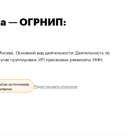
на — ОГРНИП:
осква. Основной вид деятельности: Деятельность по
ругие группировки. ИП присвоены реквизиты ИНН:
ытых источников.
Редактировать описание
мпании.