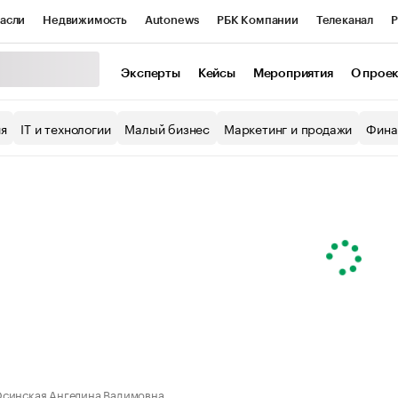
асли
Недвижимость
Autonews
РБК Компании
Телеканал
Р
К Курсы
РБК Life
Тренды
Визионеры
Национальные проекты
Эксперты
Кейсы
Мероприятия
О прое
уб
Исследования
Кредитные рейтинги
Франшизы
Газета
ия
IT и технологии
Малый бизнес
Маркетинг и продажи
Фина
Проверка контрагентов
Политика
Экономика
Бизнес
ы
синская Ангелина Вадимовна