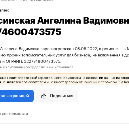
ВЛЕНО
синская Ангелина Вадимов
74600473575
Ангелина Вадимовна зарегистрирован 08.08.2022, в регионе — г. М
ию прочих вспомогательных услуг для бизнеса, не включенная в д
9 и ОГРНИП: 322774600473575.
ы из публичных государственных источников.
ия носит справочный характер и сгенерирована на основании данных из откр
 не является пользователем и не имеет деловых отношений с сервисом РБК Ко
Поделиться
лять страницей
 деятельности