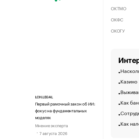
ОКТМО
ОКФС
ОКОГУ
Интер
Насколь
Казино
Выжива
LCH.LEGAL
Как бан
Первый рамочный закон об ИИ:
фокус на фундаментальных
Сотрудн
моделях
Как нал
Мнение эксперта
7 августа 2026