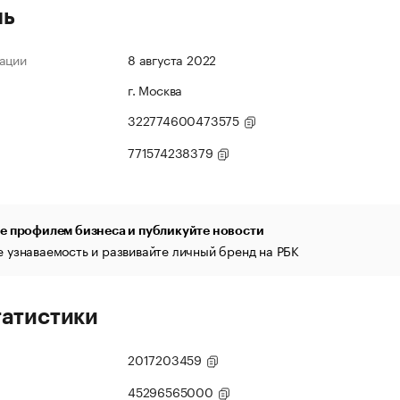
ль
ации
8 августа 2022
г. Москва
322774600473575
771574238379
е профилем бизнеса и публикуйте новости
 узнаваемость и развивайте личный бренд на РБК
татистики
2017203459
45296565000