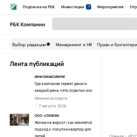
Подписка на РБК
Инвестиции
Мероприятия
Отр
Спорт
Школа управления РБК
РБК Образование
РБ
РБК Компании
Стиль
Крипто
РБК Бизнес-среда
Дискуссионный кл
Выбор редакции
Менеджмент и HR
Право и бухгалтер
Спецпроекты СПб
Конференции СПб
Спецпроекты
Технологии и медиа
Финансы
Рынок наличной валют
Лента публикаций
ИНФОМАКСИМУМ
Где компания теряет деньги
каждый день: пять скрытых зон
Мнение эксперта
7 августа 2026
ООО «СТАВНИ»
Жилье на вырост: как меняется
подход к покупке квартир для
детей
Главная
ИП О