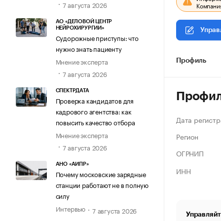
7 августа 2026
Компания
АО «ДЕЛОВОЙ ЦЕНТР
НЕЙРОХИРУРГИИ»
Управ
Судорожные приступы: что
нужно знать пациенту
Мнение эксперта
Профиль
7 августа 2026
СПЕКТРДАТА
Профи
Проверка кандидатов для
кадрового агентства: как
Дата регистр
повысить качество отбора
Мнение эксперта
Регион
7 августа 2026
ОГРНИП
АНО «АИПР»
ИНН
Почему московские зарядные
станции работают не в полную
силу
Интервью
7 августа 2026
Управляйт