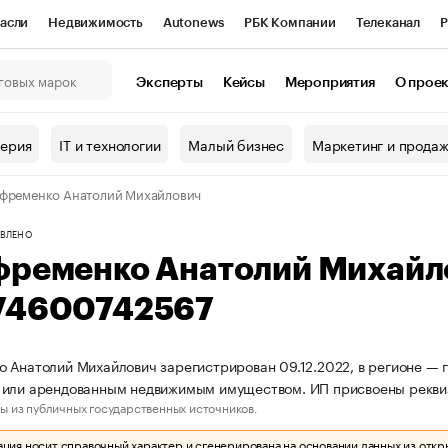
асли
Недвижимость
Autonews
РБК Компании
Телеканал
Р
К Курсы
РБК Life
Тренды
Визионеры
Национальные проекты
Эксперты
Кейсы
Мероприятия
О прое
онный клуб
Исследования
Кредитные рейтинги
Франшизы
Г
терия
IT и технологии
Малый бизнес
Маркетинг и прода
Проверка контрагентов
Политика
Экономика
Бизнес
фременко Анатолий Михайлович
ы
ВЛЕНО
фременко Анатолий Михайл
74600742567
 Анатолий Михайлович зарегистрирован 09.12.2022, в регионе — г
 или арендованным недвижимым имуществом. ИП присвоены рекви
ы из публичных государственных источников.
ия носит справочный характер и сгенерирована на основании данных из откр