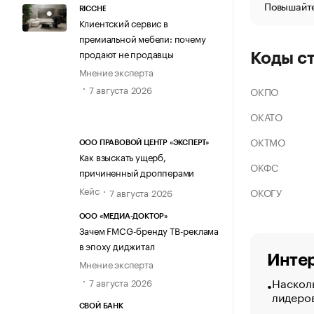
Повышайте
RICCHE
Клиентский сервис в
премиальной мебели: почему
продают не продавцы
Коды с
Мнение эксперта
7 августа 2026
ОКПО
ОКАТО
ОКТМО
ООО ПРАВОВОЙ ЦЕНТР «ЭКСПЕРТ»
Как взыскать ущерб,
ОКФС
причиненный дропперами
Кейс
ОКОГУ
7 августа 2026
ООО «МЕДИА-ДОКТОР»
Зачем FMCG-бренду ТВ-реклама
в эпоху диджитал
Интер
Мнение эксперта
Насколь
7 августа 2026
лидеро
СВОЙ БАНК