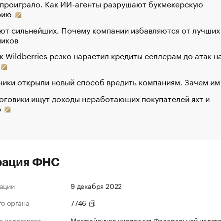
 проиграло. Как ИИ-агенты разрушают букмекерскую
рию
ют сильнейших. Почему компании избавляются от лучших
ников
к Wildberries резко нарастил кредиты селлерам до атак н
ики открыли новый способ вредить компаниям. Зачем им
оговики ищут доходы неработающих покупателей яхт и
р
рация ФНС
ации
9 декабря 2022
го органа
7746
 налогового
Межрайонная инспекция Федеральной налог