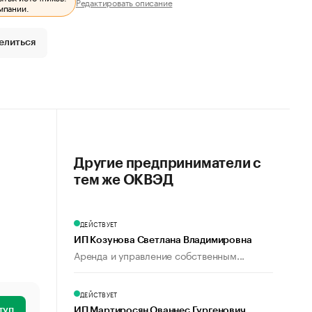
Редактировать описание
мпании.
елиться
Другие предприниматели с
тем же ОКВЭД
ДЕЙСТВУЕТ
ИП Козунова Светлана Владимировна
Аренда и управление собственным...
ДЕЙСТВУЕТ
туп
ИП Мартиросян Ованнес Гургенович