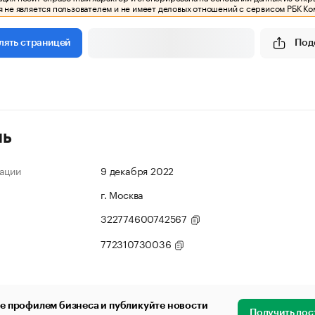
 не является пользователем и не имеет деловых отношений с сервисом РБК Ко
Под
лять страницей
ль
ации
9 декабря 2022
г. Москва
322774600742567
772310730036
е профилем бизнеса и публикуйте новости
Получить дос