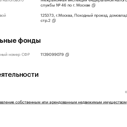
службы № 46 по г. Москве
вой
125373, г.Москва, Походный проезд, домовлад
стр.2
ьные фонды
нный номер СФР
1139099079
еятельности
равление собственным или арендованным недвижимым имуществом