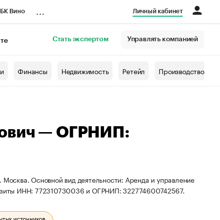
...
БК Вино
Личный кабинет
Стать экспертом
Управлять компанией
кте
азета
жи
Финансы
Недвижимость
Ретейл
Производство
ович — ОГРНИП:
. Москва. Основной вид деятельности: Аренда и управление
зиты ИНН: 772310730036 и ОГРНИП: 322774600742567.
ытых источников.