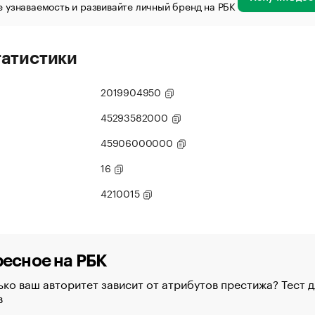
 узнаваемость и развивайте личный бренд на РБК
татистики
2019904950
45293582000
45906000000
16
4210015
есное на РБК
ко ваш авторитет зависит от атрибутов престижа? Тест д
в