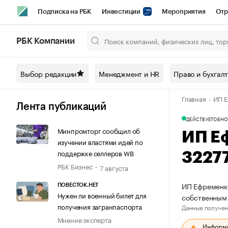
Подписка на РБК
Инвестиции
Мероприятия
Отр
Спорт
Школа управления РБК
РБК Образование
РБ
РБК Компании
Город
Стиль
Крипто
РБК Бизнес-среда
Дискусси
Выбор редакции
Менеджмент и HR
Право и бухгал
Спецпроекты СПб
Конференции СПб
Спецпроекты
Главная
ИП Е
Технологии и медиа
Финансы
Рынок наличной валют
Лента публикаций
ДЕЙСТВУЕТ
ОБНО
Минпромторг сообщил об
ИП Е
изучении властями идей по
поддержке селлеров WB
3227
РБК Бизнес
7 августа
ИП Ефременко
ПОВЕСТОК.НЕТ
Нужен ли военный билет для
собственным
получения загранпаспорта
Данные получен
Мнение эксперта
Информац