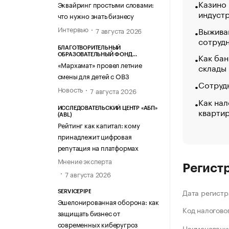
Казино
Эквайринг простыми словами:
индуст
что нужно знать бизнесу
Интервью
Выжива
7 августа 2026
сотруд
БЛАГОТВОРИТЕЛЬНЫЙ
Как бан
ОБРАЗОВАТЕЛЬНЫЙ ФОНД
«МАРХАМАТ»
«Мархамат» провел летние
склады
смены для детей с ОВЗ
Сотрудн
Новость
7 августа 2026
Как нал
кварти
ИССЛЕДОВАТЕЛЬСКИЙ ЦЕНТР «АБП»
(ABL)
Рейтинг как капитал: кому
принадлежит цифровая
репутация на платформах
Мнение эксперта
Регист
7 августа 2026
Дата регистр
SERVICEPIPE
Эшелонированная оборона: как
Код налогово
защищать бизнес от
современных киберугроз
Наименование