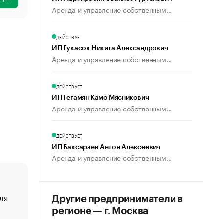
Аренда и управление собственным...
ДЕЙСТВУЕТ
ИП Гукасов Никита Александрович
Аренда и управление собственным...
ДЕЙСТВУЕТ
ИП Гегамян Камо Мясникович
Аренда и управление собственным...
ДЕЙСТВУЕТ
ИП Баксараев Антон Алексеевич
Аренда и управление собственным...
ля
«От спорта тело стареет иначе». Как живет глава ко
Другие предприниматели в
создавшей GTA
регионе — г. Москва