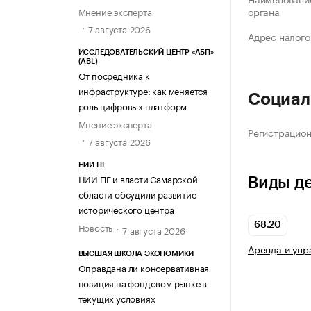
органа
Мнение эксперта
7 августа 2026
Адрес налого
ИССЛЕДОВАТЕЛЬСКИЙ ЦЕНТР «АБП»
(ABL)
От посредника к
инфраструктуре: как меняется
Социал
роль цифровых платформ
Мнение эксперта
Регистрацио
7 августа 2026
НИИ ПГ
НИИ ПГ и власти Самарской
Виды д
области обсудили развитие
исторического центра
68.20
Новость
7 августа 2026
Аренда и уп
ВЫСШАЯ ШКОЛА ЭКОНОМИКИ
Оправдана ли консервативная
позиция на фондовом рынке в
текущих условиях