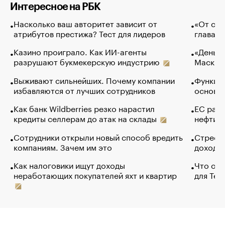
Интересное на РБК
Насколько ваш авторитет зависит от
«От спо
атрибутов престижа? Тест для лидеров
глава к
Казино проиграло. Как ИИ-агенты
«Деньги
разрушают букмекерскую индустрию
Маск в 
Выживают сильнейших. Почему компании
Функции
избавляются от лучших сотрудников
основ э
Как банк Wildberries резко нарастил
ЕС раз
кредиты селлерам до атак на склады
нефти —
Сотрудники открыли новый способ вредить
Стресс 
компаниям. Зачем им это
доходов
Как налоговики ищут доходы
Что обв
неработающих покупателей яхт и квартир
для Tel