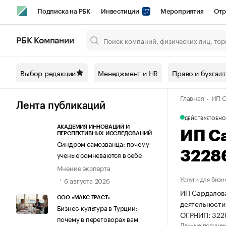
Подписка на РБК
Инвестиции
Мероприятия
Отр
Спорт
Школа управления РБК
РБК Образование
РБ
РБК Компании
Город
Стиль
Крипто
РБК Бизнес-среда
Дискусси
Выбор редакции
Менеджмент и HR
Право и бухгал
Спецпроекты СПб
Конференции СПб
Спецпроекты
Главная
ИП С
Технологии и медиа
Финансы
Рынок наличной валют
Лента публикаций
ДЕЙСТВУЕТ
ОБНО
АКАДЕМИЯ ИННОВАЦИЙ И
ИП С
ПЕРСПЕКТИВНЫХ ИССЛЕДОВАНИЙ
Синдром самозванца: почему
3228
ученые сомневаются в себе
Мнение эксперта
Услуги для бизн
6 августа 2026
ИП Сардалова
ООО «МАКС ТРАСТ»
деятельности
Бизнес-культура в Турции:
ОГРНИП: 322
почему в переговорах вам
Данные получен