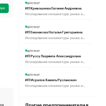
ДЕЙСТВУЕТ
туп
ИП Кривошеева Евгения Андреевна
Исследование конъюнктуры рынка и...
ДЕЙСТВУЕТ
ИП Еманакова Наталья Григорьевна
Исследование конъюнктуры рынка и...
ДЕЙСТВУЕТ
ИП Руссу Людмила Александровна
Исследование конъюнктуры рынка и...
ДЕЙСТВУЕТ
ИП Исрапов Камиль Русланович
Исследование конъюнктуры рынка и...
ля
«От спорта тело стареет иначе». Как живет глава ко
Другие предприниматели в