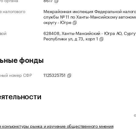
го органа
8617
 налогового
Межрайонная инспекция Федеральной налог
службы № 11 по Ханты-Мансийскому автоном
округу - Югре
вой
628408, Ханты-Мансийский - Югра АО, Сургут
Республики ул, д 73, корп 1
ьные фонды
нный номер СФР
1125325751
еятельности
 конъюнктуры рынка и изучение общественного мнения