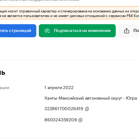
ия носит справочный характер и сгенерирована на основании данных из откр
 не является пользователем и не имеет деловых отношений с сервисом РБК Ко
Подписаться на изменения
По
лять страницей
ль
ации
1 апреля 2022
Ханты-Мансийский автономный округ - Югра
322861700026419
860324359209