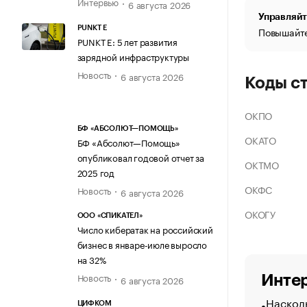
Интервью
6 августа 2026
Управляйт
PUNKT E
Повышайте
PUNKT E: 5 лет развития
зарядной инфраструктуры
Новость
6 августа 2026
Коды с
ОКПО
БФ «АБСОЛЮТ—ПОМОЩЬ»
ОКАТО
БФ «Абсолют—Помощь»
опубликовал годовой отчет за
ОКТМО
2025 год
ОКФС
Новость
6 августа 2026
ОКОГУ
ООО «СПИКАТЕЛ»
Число кибератак на российский
бизнес в январе-июле выросло
на 32%
Новость
Интер
6 августа 2026
Насколь
ЦИФКОМ