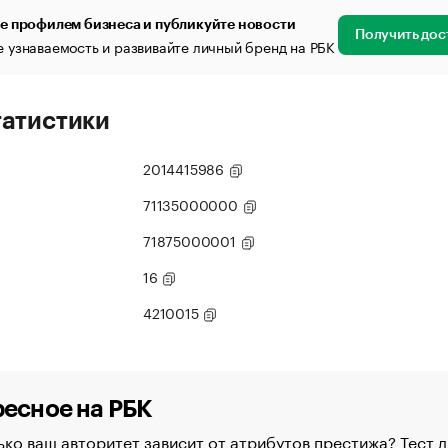
е профилем бизнеса и публикуйте новости
Получить дос
 узнаваемость и развивайте личный бренд на РБК
татистики
2014415986
71135000000
71875000001
16
4210015
есное на РБК
ко ваш авторитет зависит от атрибутов престижа? Тест д