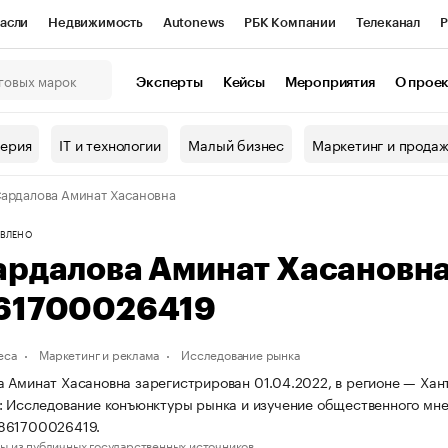
асли
Недвижимость
Autonews
РБК Компании
Телеканал
Р
К Курсы
РБК Life
Тренды
Визионеры
Национальные проекты
Эксперты
Кейсы
Мероприятия
О прое
онный клуб
Исследования
Кредитные рейтинги
Франшизы
Г
терия
IT и технологии
Малый бизнес
Маркетинг и прода
Проверка контрагентов
Политика
Экономика
Бизнес
ардалова Аминат Хасановна
ы
ВЛЕНО
ардалова Аминат Хасановн
61700026419
еса
Маркетинг и реклама
Исследование рынка
 Аминат Хасановна зарегистрирован 01.04.2022, в регионе — Хан
: Исследование конъюнктуры рынка и изучение общественного мн
861700026419.
ы из публичных государственных источников.