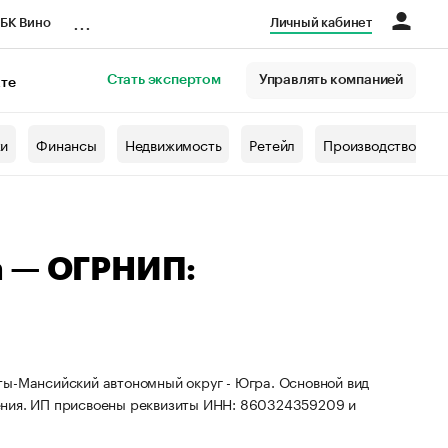
...
БК Вино
Личный кабинет
Стать экспертом
Управлять компанией
кте
азета
жи
Финансы
Недвижимость
Ретейл
Производство
а — ОГРНИП:
ты-Мансийский автономный округ - Югра. Основной вид
ения. ИП присвоены реквизиты ИНН: 860324359209 и