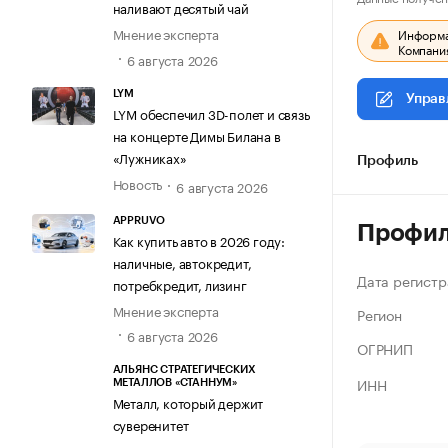
наливают десятый чай
Мнение эксперта
Информац
Компания
6 августа 2026
LYM
Управ
LYM обеспечил 3D-полет и связь
на концерте Димы Билана в
«Лужниках»
Профиль
Новость
6 августа 2026
APPRUVO
Профи
Как купить авто в 2026 году:
наличные, автокредит,
Дата регистр
потребкредит, лизинг
Мнение эксперта
Регион
6 августа 2026
ОГРНИП
АЛЬЯНС СТРАТЕГИЧЕСКИХ
ИНН
МЕТАЛЛОВ «СТАННУМ»
Металл, который держит
суверенитет