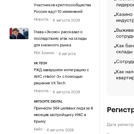
лидеро
Участников криптосообщества
России ждут 10 изменений
Казино
Новость
индуст
6 августа 2026
Выжива
Глава «Эксмо» рассказал о
сотруд
последствиях атак на склады
Как бан
для книжного рынка
склады
РБК Бизнес
6 августа
Сотрудн
VK TECH
РЖД завершили интеграцию с
Как нал
АИС «Налог-3» с помощью
кварти
решения VK Tech
Новость
6 августа 2026
ARTSOFTE DIGITAL
Принесли 364 целевых лида за 8
Регист
месяцев застройщику ИЖС в
Крыму
Дата регистр
Кейс
6 августа 2026