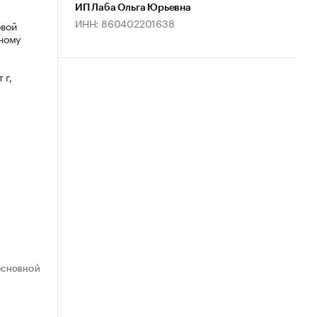
ИП Лаба Ольга Юрьевна
ИНН: 860402201638
овой
ному
 г,
ОСНОВНОЙ