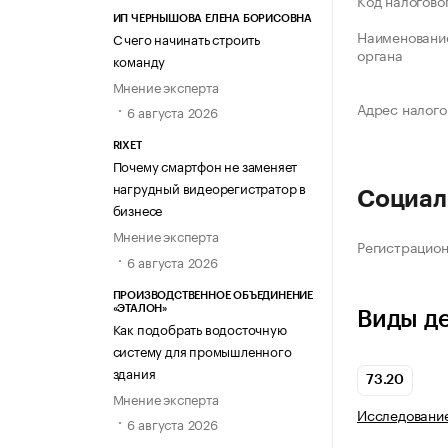
Код налогово
ИП ЧЕРНЫШОВА ЕЛЕНА БОРИСОВНА
Наименование
С чего начинать строить
органа
команду
Мнение эксперта
Адрес налого
6 августа 2026
RIXET
Почему смартфон не заменяет
нагрудный видеорегистратор в
Социал
бизнесе
Мнение эксперта
Регистрацио
6 августа 2026
ПРОИЗВОДСТВЕННОЕ ОБЪЕДИНЕНИЕ
«ЭТАЛОН»
Виды д
Как подобрать водосточную
систему для промышленного
здания
73.20
Мнение эксперта
Исследование
6 августа 2026