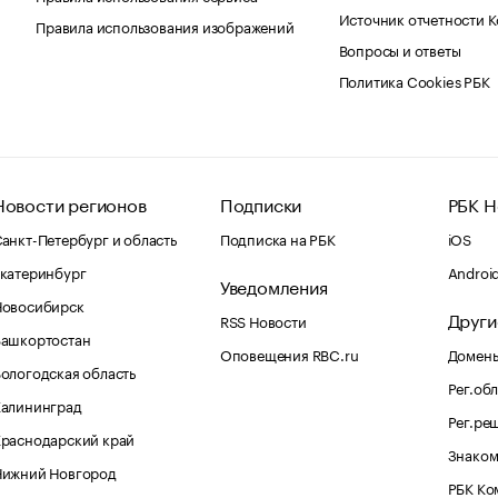
Источник отчетности 
Правила использования изображений
Вопросы и ответы
Политика Cookies РБК
Новости регионов
Подписки
РБК Н
анкт-Петербург и область
Подписка на РБК
iOS
катеринбург
Androi
Уведомления
Новосибирск
Други
RSS Новости
Башкортостан
Оповещения RBC.ru
Домены
ологодская область
Рег.об
Калининград
Рег.ре
раснодарский край
Знаком
Нижний Новгород
РБК Ко