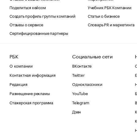
Поделиться кейсом
Учебник РБК Компании
Создать профиль группы компаний
Статьи о бизнесе
Отзывы о сервисе
Словарь PR и маркетинга
Сертифицированные партнеры
РБК
Социальные сети
О компании
ВКонтакте
С
Контактная информация
Twitter
Е
Редакция
Одноклассники
Размещение рекламы
YouTube
Стажерская программа
Telegram
В
Дзен
К