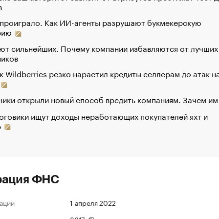
в
 проиграло. Как ИИ-агенты разрушают букмекерскую
рию
ют сильнейших. Почему компании избавляются от лучших
ников
к Wildberries резко нарастил кредиты селлерам до атак н
ики открыли новый способ вредить компаниям. Зачем им
оговики ищут доходы неработающих покупателей яхт и
р
рация ФНС
ации
1 апреля 2022