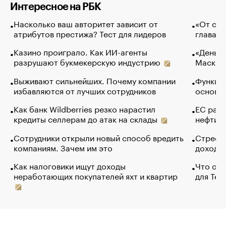
Интересное на РБК
Насколько ваш авторитет зависит от
«От спо
атрибутов престижа? Тест для лидеров
глава к
Казино проиграло. Как ИИ-агенты
«Деньги
разрушают букмекерскую индустрию
Маск в 
Выживают сильнейших. Почему компании
Функции
избавляются от лучших сотрудников
основ э
Как банк Wildberries резко нарастил
ЕС раз
кредиты селлерам до атак на склады
нефти —
Сотрудники открыли новый способ вредить
Стресс 
компаниям. Зачем им это
доходов
Как налоговики ищут доходы
Что обв
неработающих покупателей яхт и квартир
для Tel