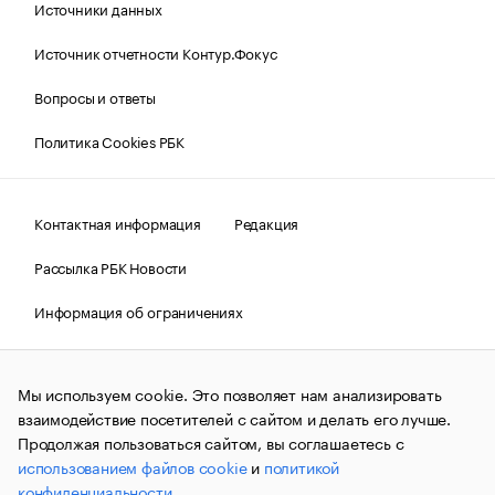
Источники данных
Источник отчетности Контур.Фокус
Вопросы и ответы
Политика Cookies РБК
Контактная информация
Редакция
Рассылка РБК Новости
Информация об ограничениях
Правовая информация
О соблюдении авторских прав
Мы используем cookie. Это позволяет нам анализировать
© АО «РОСБИЗНЕСКОНСАЛТИНГ»,
1995–2026.
Сообщения
и материалы информационного агентства «РБК»
взаимодействие посетителей с сайтом и делать его лучше.
(зарегистрировано Федеральной службой по надзору в сфере
Продолжая пользоваться сайтом, вы соглашаетесь с
связи, информационных технологий и массовых
использованием файлов cookie
и
политикой
коммуникаций (Роскомнадзор) 09.12.2015 за номером ИА
№ФС77-63848) сопровождаются пометкой «РБК». Отдельные
конфиденциальности
.