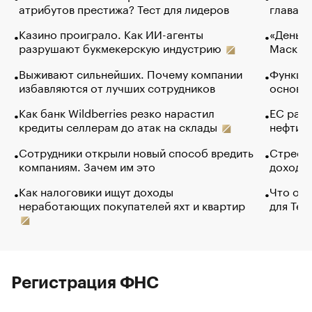
атрибутов престижа? Тест для лидеров
глава к
Казино проиграло. Как ИИ-агенты
«Деньги
разрушают букмекерскую индустрию
Маск в 
Выживают сильнейших. Почему компании
Функции
избавляются от лучших сотрудников
основ э
Как банк Wildberries резко нарастил
ЕС раз
кредиты селлерам до атак на склады
нефти —
Сотрудники открыли новый способ вредить
Стресс 
компаниям. Зачем им это
доходов
Как налоговики ищут доходы
Что обв
неработающих покупателей яхт и квартир
для Tel
Регистрация ФНС