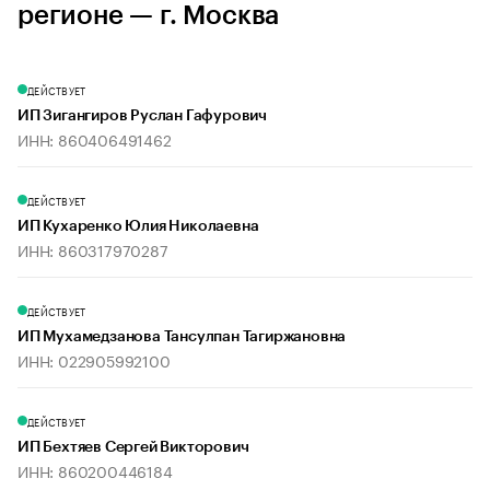
регионе — г. Москва
ДЕЙСТВУЕТ
ИП Зигангиров Руслан Гафурович
ИНН: 860406491462
ДЕЙСТВУЕТ
ИП Кухаренко Юлия Николаевна
ИНН: 860317970287
ДЕЙСТВУЕТ
ИП Мухамедзанова Тансулпан Тагиржановна
ИНН: 022905992100
ДЕЙСТВУЕТ
ИП Бехтяев Сергей Викторович
ИНН: 860200446184