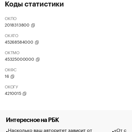
Коды статистики
ОКПО
2018313800
ОКАТО
45268584000
ОКТМО
45325000000
ОКФС
16
ОКОГУ
4210015
Интересное на РБК
Насколько ваш авторитет зависит от
«От спо