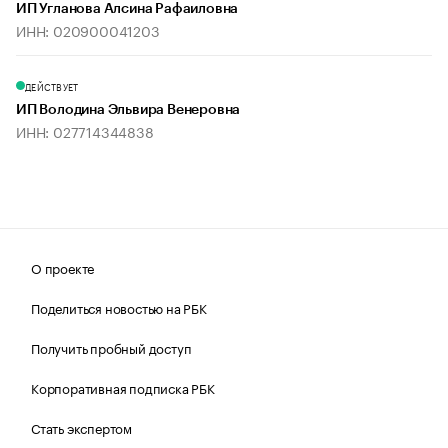
ИП Угланова Алсина Рафаиловна
ИНН: 020900041203
ДЕЙСТВУЕТ
ИП Володина Эльвира Венеровна
ИНН: 027714344838
О проекте
Поделиться новостью на РБК
Получить пробный доступ
Корпоративная подписка РБК
Стать экспертом