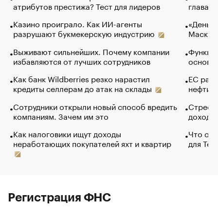
атрибутов престижа? Тест для лидеров
глава к
Казино проиграло. Как ИИ-агенты
«Деньги
разрушают букмекерскую индустрию
Маск в 
Выживают сильнейших. Почему компании
Функции
избавляются от лучших сотрудников
основ э
Как банк Wildberries резко нарастил
ЕС раз
кредиты селлерам до атак на склады
нефти —
Сотрудники открыли новый способ вредить
Стресс 
компаниям. Зачем им это
доходов
Как налоговики ищут доходы
Что обв
неработающих покупателей яхт и квартир
для Tel
Регистрация ФНС