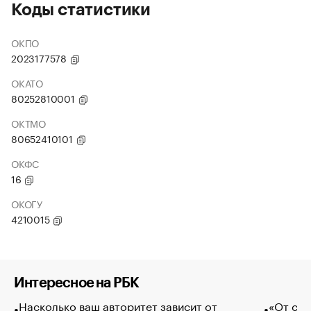
Коды статистики
ОКПО
2023177578
ОКАТО
80252810001
ОКТМО
80652410101
ОКФС
16
ОКОГУ
4210015
Интересное на РБК
Насколько ваш авторитет зависит от
«От спо