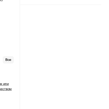
Все
м или
еством