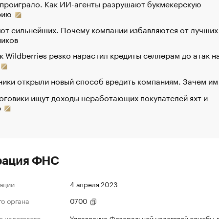
 проиграло. Как ИИ-агенты разрушают букмекерскую
рию
ют сильнейших. Почему компании избавляются от лучших
ников
к Wildberries резко нарастил кредиты селлерам до атак н
ики открыли новый способ вредить компаниям. Зачем им
оговики ищут доходы неработающих покупателей яхт и
р
рация ФНС
ации
4 апреля 2023
го органа
0700
 налогового
Управление Федеральной налоговой службы 