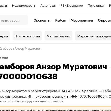
асли
Недвижимость
Autonews
РБК Компании
Телеканал
Р
К Курсы
РБК Life
Тренды
Визионеры
Национальные проекты
Эксперты
Кейсы
Мероприятия
О прое
онный клуб
Исследования
Кредитные рейтинги
Франшизы
Г
терия
IT и технологии
Малый бизнес
Маркетинг и прода
Проверка контрагентов
Политика
Экономика
Бизнес
амборов Анзор Муратович
ы
ВЛЕНО
амборов Анзор Муратович
70000010638
Анзор Муратович зарегистрирован 04.04.2023, в регионе — Кабар
ческая практика. ИП присвоены реквизиты ИНН: 070710568603 и
ы из публичных государственных источников.
ия носит справочный характер и сгенерирована на основании данных из откр