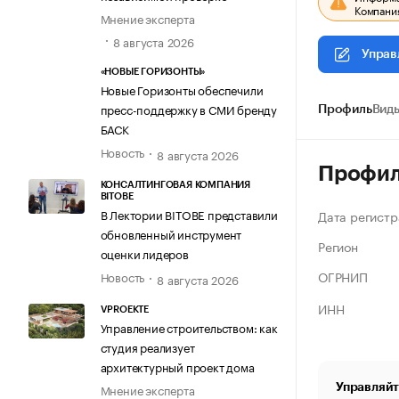
Компания
Мнение эксперта
8 августа 2026
Управ
«НОВЫЕ ГОРИЗОНТЫ»
Новые Горизонты обеспечили
пресс-поддержку в СМИ бренду
Профиль
Виды
БАСК
Новость
8 августа 2026
Профи
КОНСАЛТИНГОВАЯ КОМПАНИЯ
BITOBE
В Лектории BITOBE представили
Дата регистр
обновленный инструмент
Регион
оценки лидеров
ОГРНИП
Новость
8 августа 2026
ИНН
VPROEKTE
Управление строительством: как
студия реализует
архитектурный проект дома
Управляйт
Мнение эксперта