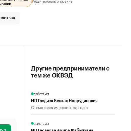
Редактировать описание
мпании.
елиться
Другие предприниматели с
тем же ОКВЭД
ДЕЙСТВУЕТ
ИП Газдиев Бекхан Насрудинович
Стоматологическая практика
ДЕЙСТВУЕТ
туп
ИП Гасанова Амира Жабиловна