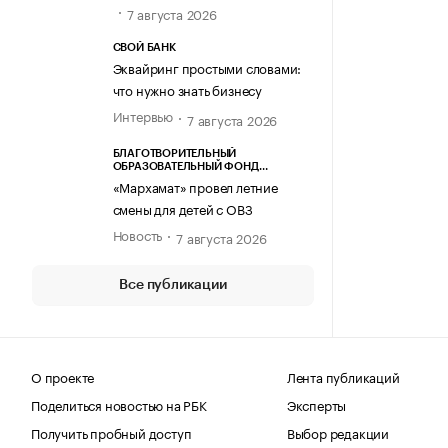
7 августа 2026
СВОЙ БАНК
Эквайринг простыми словами:
что нужно знать бизнесу
Интервью
7 августа 2026
БЛАГОТВОРИТЕЛЬНЫЙ
ОБРАЗОВАТЕЛЬНЫЙ ФОНД
«МАРХАМАТ»
«Мархамат» провел летние
смены для детей с ОВЗ
Новость
7 августа 2026
Все публикации
О проекте
Лента публикаций
Поделиться новостью на РБК
Эксперты
Получить пробный доступ
Выбор редакции