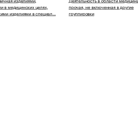
ничная изделиями,
Деятельность в области медицин
 в медицинских целях,
прочая, не включенная в другие
ими изделиями в специал…
группировки