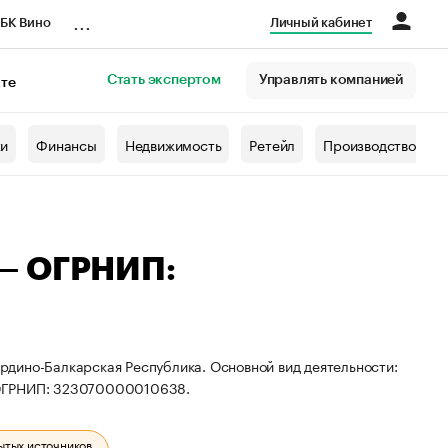
...
БК Вино
Личный кабинет
Стать экспертом
Управлять компанией
кте
азета
жи
Финансы
Недвижимость
Ретейл
Производство
 — ОГРНИП:
дино-Балкарская Республика. Основной вид деятельности:
 ОГРНИП: 323070000010638.
ытых источников.