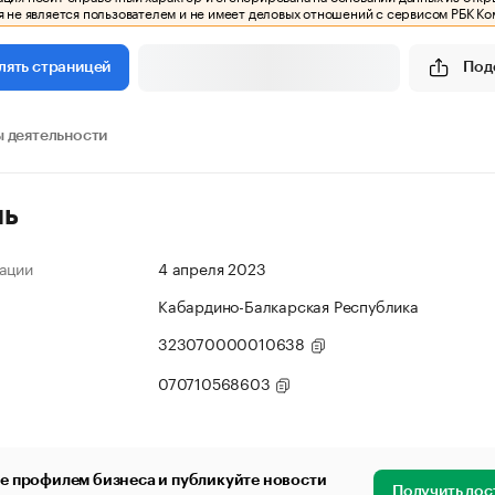
 не является пользователем и не имеет деловых отношений с сервисом РБК Ко
Под
лять страницей
 деятельности
ль
ации
4 апреля 2023
Кабардино-Балкарская Республика
323070000010638
070710568603
е профилем бизнеса и публикуйте новости
Получить дос