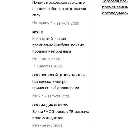
Торговля роз
Почему московские зарядные
применяемыми
станции работают не в полную
ортопедическ
силу
Интервью
7 августа 2026
RICCHE
Клиентский сервис в
премиальной мебели: почему
продают не продавцы
Мнение эксперта
7 августа 2026
ООО ПРАВОВОЙ ЦЕНТР «ЭКСПЕРТ»
Как взыскать ущерб,
причиненный дропперами
Кейс
7 августа 2026
ООО «МЕДИА-ДОКТОР»
Зачем FMCG-бренду ТВ-реклама
в эпоху диджитал
Мнение эксперта