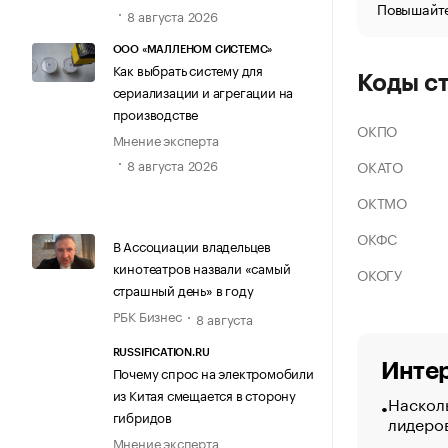
Повышайте
8 августа 2026
ООО «МАЛЛЕНОМ СИСТЕМС»
Как выбрать систему для
Коды с
сериализации и агрегации на
производстве
ОКПО
Мнение эксперта
8 августа 2026
ОКАТО
ОКТМО
ОКФС
В Ассоциации владельцев
кинотеатров назвали «самый
ОКОГУ
страшный день» в году
РБК Бизнес
8 августа
RUSSIFICATION.RU
Интер
Почему спрос на электромобили
из Китая смещается в сторону
Насколь
гибридов
лидеро
Мнение эксперта