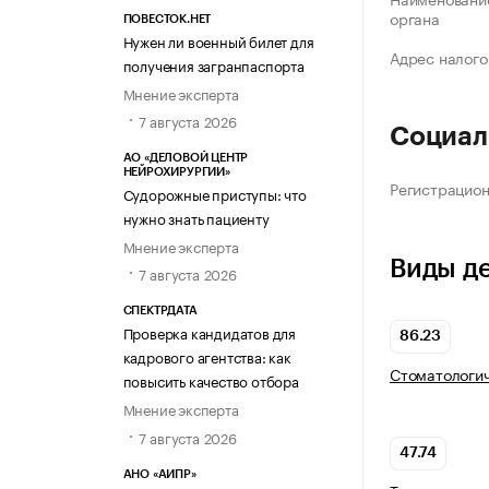
органа
ПОВЕСТОК.НЕТ
Нужен ли военный билет для
Адрес налого
получения загранпаспорта
Мнение эксперта
7 августа 2026
Социал
АО «ДЕЛОВОЙ ЦЕНТР
НЕЙРОХИРУРГИИ»
Регистрацио
Судорожные приступы: что
нужно знать пациенту
Мнение эксперта
Виды д
7 августа 2026
СПЕКТРДАТА
Проверка кандидатов для
86.23
кадрового агентства: как
Стоматологич
повысить качество отбора
Мнение эксперта
7 августа 2026
47.74
АНО «АИПР»