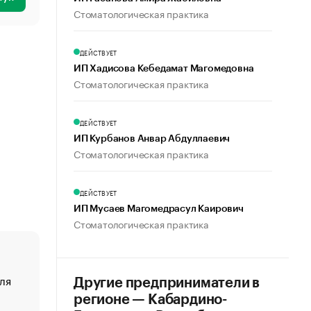
Стоматологическая практика
ДЕЙСТВУЕТ
ИП Хадисова Кебедамат Магомедовна
Стоматологическая практика
ДЕЙСТВУЕТ
ИП Курбанов Анвар Абдуллаевич
Стоматологическая практика
ДЕЙСТВУЕТ
ИП Мусаев Магомедрасул Каирович
Стоматологическая практика
ля
«От спорта тело стареет иначе». Как живет глава ко
Другие предприниматели в
создавшей GTA
регионе — Кабардино-