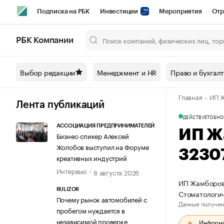
Подписка на РБК
Инвестиции
Мероприятия
Отр
Спорт
Школа управления РБК
РБК Образование
РБ
РБК Компании
Город
Стиль
Крипто
РБК Бизнес-среда
Дискусси
Выбор редакции
Менеджмент и HR
Право и бухгал
Спецпроекты СПб
Конференции СПб
Спецпроекты
Главная
ИП Ж
Технологии и медиа
Финансы
Рынок наличной валют
Лента публикаций
ДЕЙСТВУЕТ
ОБНО
АССОЦИАЦИЯ ПРЕДПРИНИМАТЕЛЕЙ
ИП Ж
Бизнес-спикер Алексей
Жолобов выступил на Форуме
3230
креативных индустрий
Интервью
8 августа 2026
ИП Жамборов 
RULIZOR
Стоматологи
Почему рынок автомобилей с
Данные получен
пробегом нуждается в
независимой проверке
Информац