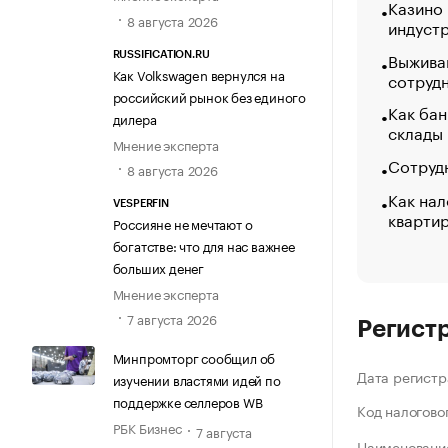
Казино
8 августа 2026
индуст
Выжива
RUSSIFICATION.RU
Как Volkswagen вернулся на
сотруд
российский рынок без единого
Как бан
дилера
склады
Мнение эксперта
Сотрудн
8 августа 2026
Как нал
VESPERFIN
кварти
Россияне не мечтают о
богатстве: что для нас важнее
больших денег
Мнение эксперта
7 августа 2026
Регист
Минпромторг сообщил об
Дата регистр
изучении властями идей по
поддержке селлеров WB
Код налогово
РБК Бизнес
7 августа
Наименование