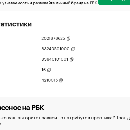
 узнаваемость и развивайте личный бренд на РБК
татистики
2021676625
83240501000
83640101001
16
4210015
есное на РБК
ко ваш авторитет зависит от атрибутов престижа? Тест д
в