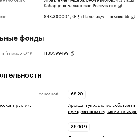
Кабардино-Балкарской Республике
вой
643,360004,КБР, г.Нальчик,ул.Ногмова,55
ьные фонды
нный номер СФР
1130599499
еятельности
68.20
ОСНОВНОЙ
еская практика
Аренда и управление собственны
арендованным недвижимым имущ
86.90.9