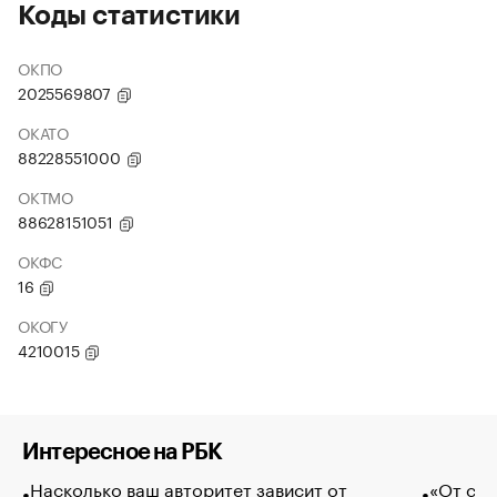
Коды статистики
ОКПО
2025569807
ОКАТО
88228551000
ОКТМО
88628151051
ОКФС
16
ОКОГУ
4210015
Интересное на РБК
Насколько ваш авторитет зависит от
«От спо