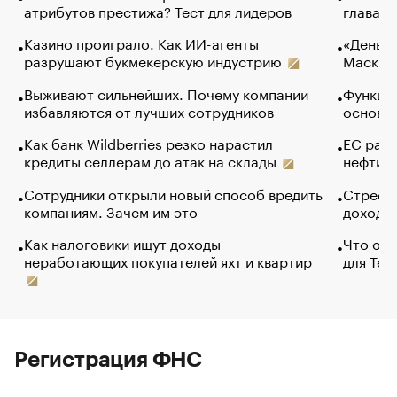
атрибутов престижа? Тест для лидеров
глава к
Казино проиграло. Как ИИ-агенты
«Деньги
разрушают букмекерскую индустрию
Маск в 
Выживают сильнейших. Почему компании
Функции
избавляются от лучших сотрудников
основ э
Как банк Wildberries резко нарастил
ЕС раз
кредиты селлерам до атак на склады
нефти —
Сотрудники открыли новый способ вредить
Стресс 
компаниям. Зачем им это
доходов
Как налоговики ищут доходы
Что обв
неработающих покупателей яхт и квартир
для Tel
Регистрация ФНС