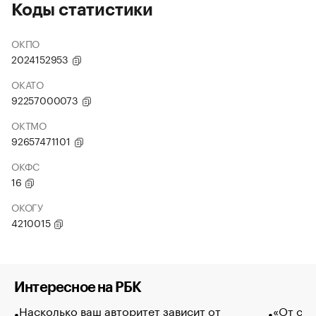
Коды статистики
ОКПО
2024152953
ОКАТО
92257000073
ОКТМО
92657471101
ОКФС
16
ОКОГУ
4210015
Интересное на РБК
Насколько ваш авторитет зависит от
«От спо