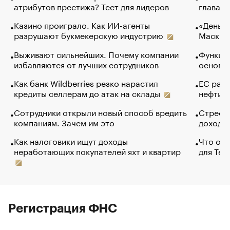
атрибутов престижа? Тест для лидеров
глава к
Казино проиграло. Как ИИ-агенты
«Деньги
разрушают букмекерскую индустрию
Маск в 
Выживают сильнейших. Почему компании
Функции
избавляются от лучших сотрудников
основ э
Как банк Wildberries резко нарастил
ЕС раз
кредиты селлерам до атак на склады
нефти —
Сотрудники открыли новый способ вредить
Стресс 
компаниям. Зачем им это
доходов
Как налоговики ищут доходы
Что обв
неработающих покупателей яхт и квартир
для Tel
Регистрация ФНС