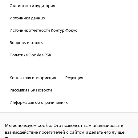
Статистика и аудитория
Источники данных
Источник отчетности Контур.Фокус
Вопросы и ответы
Политика Cookies РБК
Контактная информация
Редакция
Рассылка РБК Новости
Информация об ограничениях
Правовая информация
О соблюдении авторских прав
Мы используем cookie. Это позволяет нам анализировать
© АО «РОСБИЗНЕСКОНСАЛТИНГ»,
1995–2026.
Сообщения
и материалы информационного агентства «РБК»
взаимодействие посетителей с сайтом и делать его лучше.
(зарегистрировано Федеральной службой по надзору в сфере