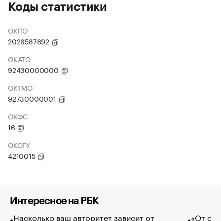
Коды статистики
ОКПО
2026587892
ОКАТО
92430000000
ОКТМО
92730000001
ОКФС
16
ОКОГУ
4210015
Интересное на РБК
Насколько ваш авторитет зависит от
«От спо