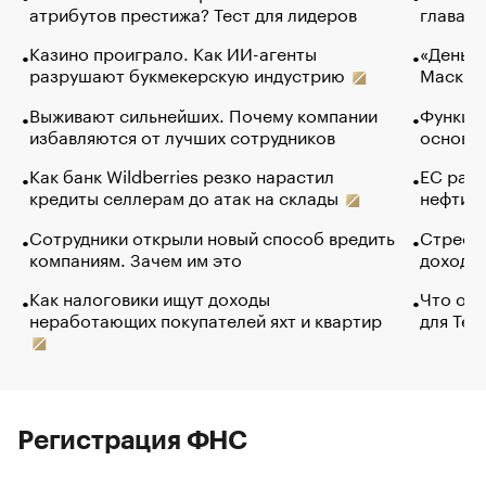
атрибутов престижа? Тест для лидеров
глава к
Казино проиграло. Как ИИ-агенты
«Деньги
разрушают букмекерскую индустрию
Маск в 
Выживают сильнейших. Почему компании
Функции
избавляются от лучших сотрудников
основ э
Как банк Wildberries резко нарастил
ЕС раз
кредиты селлерам до атак на склады
нефти —
Сотрудники открыли новый способ вредить
Стресс 
компаниям. Зачем им это
доходов
Как налоговики ищут доходы
Что обв
неработающих покупателей яхт и квартир
для Tel
Регистрация ФНС