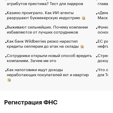
атрибутов престижа? Тест для лидеров
глава к
Казино проиграло. Как ИИ-агенты
«Деньги
разрушают букмекерскую индустрию
Маск в 
Выживают сильнейших. Почему компании
Функции
избавляются от лучших сотрудников
основ э
Как банк Wildberries резко нарастил
ЕС раз
кредиты селлерам до атак на склады
нефти —
Сотрудники открыли новый способ вредить
Стресс 
компаниям. Зачем им это
доходов
Как налоговики ищут доходы
Что обв
неработающих покупателей яхт и квартир
для Tel
Регистрация ФНС