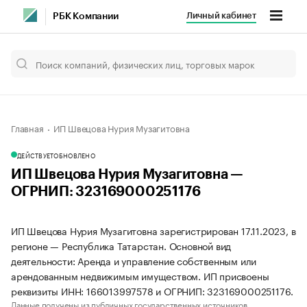
Личный кабинет
РБК Компании
Главная
ИП Швецова Нурия Музагитовна
ДЕЙСТВУЕТ
ОБНОВЛЕНО
ИП Швецова Нурия Музагитовна —
ОГРНИП: 323169000251176
ИП Швецова Нурия Музагитовна зарегистрирован 17.11.2023, в
регионе — Республика Татарстан. Основной вид
деятельности: Аренда и управление собственным или
арендованным недвижимым имуществом. ИП присвоены
реквизиты ИНН: 166013997578 и ОГРНИП: 323169000251176.
Данные получены из публичных государственных источников.