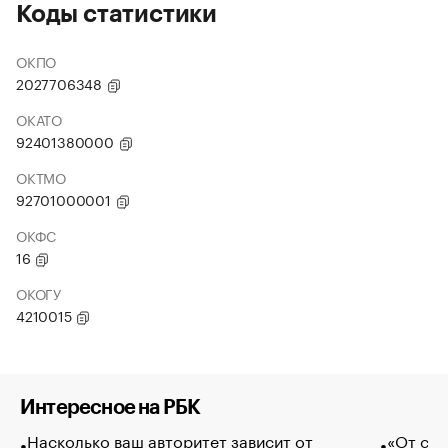
Коды статистики
ОКПО
2027706348
ОКАТО
92401380000
ОКТМО
92701000001
ОКФС
16
ОКОГУ
4210015
Интересное на РБК
Насколько ваш авторитет зависит от
«От спо