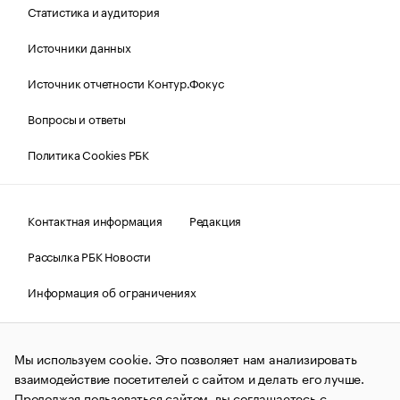
Статистика и аудитория
Источники данных
Источник отчетности Контур.Фокус
Вопросы и ответы
Политика Cookies РБК
Контактная информация
Редакция
Рассылка РБК Новости
Информация об ограничениях
Правовая информация
О соблюдении авторских прав
Мы используем cookie. Это позволяет нам анализировать
© АО «РОСБИЗНЕСКОНСАЛТИНГ»,
1995–2026.
Сообщения
и материалы информационного агентства «РБК»
взаимодействие посетителей с сайтом и делать его лучше.
(зарегистрировано Федеральной службой по надзору в сфере
Продолжая пользоваться сайтом, вы соглашаетесь с