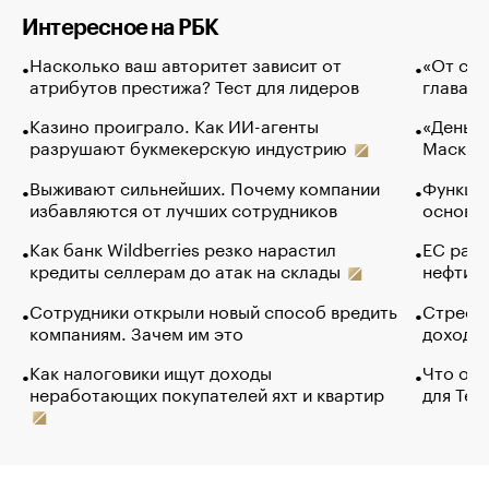
Интересное на РБК
Насколько ваш авторитет зависит от
«От спо
атрибутов престижа? Тест для лидеров
глава к
Казино проиграло. Как ИИ-агенты
«Деньги
разрушают букмекерскую индустрию
Маск в 
Выживают сильнейших. Почему компании
Функции
избавляются от лучших сотрудников
основ э
Как банк Wildberries резко нарастил
ЕС раз
кредиты селлерам до атак на склады
нефти —
Сотрудники открыли новый способ вредить
Стресс 
компаниям. Зачем им это
доходов
Как налоговики ищут доходы
Что обв
неработающих покупателей яхт и квартир
для Tel