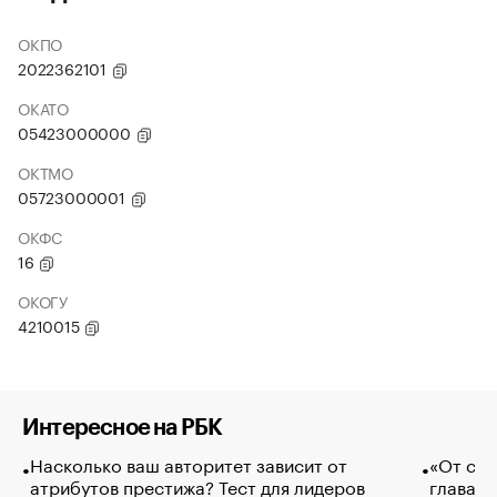
ОКПО
2022362101
ОКАТО
05423000000
ОКТМО
05723000001
ОКФС
16
ОКОГУ
4210015
Интересное на РБК
Насколько ваш авторитет зависит от
«От спо
атрибутов престижа? Тест для лидеров
глава к