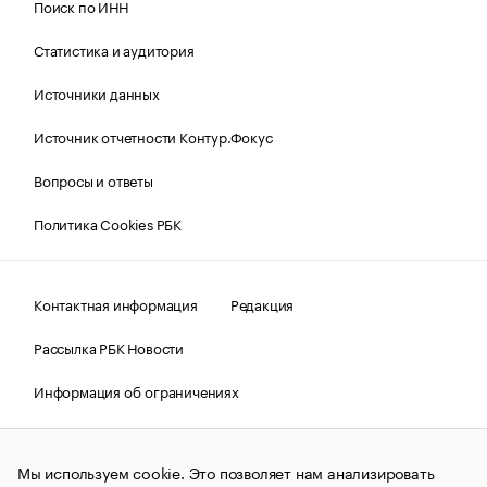
Поиск по ИНН
Статистика и аудитория
Источники данных
Источник отчетности Контур.Фокус
Вопросы и ответы
Политика Cookies РБК
Контактная информация
Редакция
Рассылка РБК Новости
Информация об ограничениях
Правовая информация
О соблюдении авторских прав
Мы используем cookie. Это позволяет нам анализировать
© АО «РОСБИЗНЕСКОНСАЛТИНГ»,
1995–2026.
Сообщения