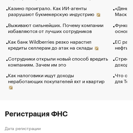
Казино проиграло. Как ИИ-агенты
«Деньги
разрушают букмекерскую индустрию
Маск в 
Выживают сильнейших. Почему компании
Функции
избавляются от лучших сотрудников
основ э
Как банк Wildberries резко нарастил
ЕС раз
кредиты селлерам до атак на склады
нефти —
Сотрудники открыли новый способ вредить
Стресс 
компаниям. Зачем им это
доходов
Как налоговики ищут доходы
Что обв
неработающих покупателей яхт и квартир
для Tel
Регистрация ФНС
Дата регистрации