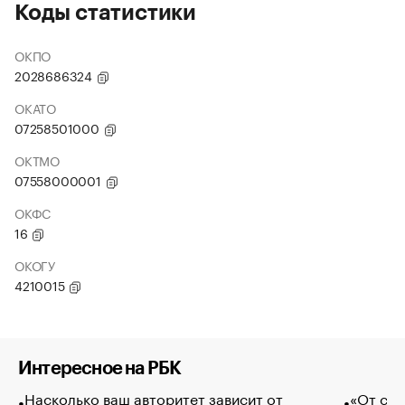
Коды статистики
ОКПО
2028686324
ОКАТО
07258501000
ОКТМО
07558000001
ОКФС
16
ОКОГУ
4210015
Интересное на РБК
Насколько ваш авторитет зависит от
«От спо