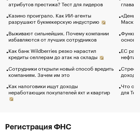
атрибутов престижа? Тест для лидеров
глава к
Казино проиграло. Как ИИ-агенты
«Деньги
разрушают букмекерскую индустрию
Маск в 
Выживают сильнейших. Почему компании
Функции
избавляются от лучших сотрудников
основ э
Как банк Wildberries резко нарастил
ЕС раз
кредиты селлерам до атак на склады
нефти —
Сотрудники открыли новый способ вредить
Стресс 
компаниям. Зачем им это
доходов
Как налоговики ищут доходы
Что обв
неработающих покупателей яхт и квартир
для Tel
Регистрация ФНС