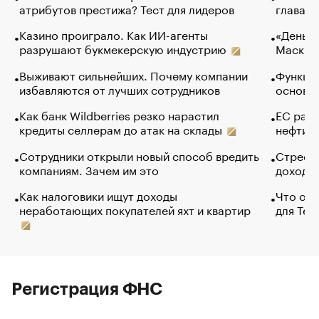
атрибутов престижа? Тест для лидеров
глава к
Казино проиграло. Как ИИ-агенты
«Деньги
разрушают букмекерскую индустрию
Маск в 
Выживают сильнейших. Почему компании
Функции
избавляются от лучших сотрудников
основ э
Как банк Wildberries резко нарастил
ЕС раз
кредиты селлерам до атак на склады
нефти —
Сотрудники открыли новый способ вредить
Стресс 
компаниям. Зачем им это
доходов
Как налоговики ищут доходы
Что обв
неработающих покупателей яхт и квартир
для Tel
Регистрация ФНС