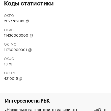
Коды статистики
ОКПО
2027782013
ОКАТО
11430000000
ОКТМО
11730000001
ОКФС
16
ОКОГУ
4210015
Интересное на РБК
Насколько ваш авторитет зависит от
«От спо