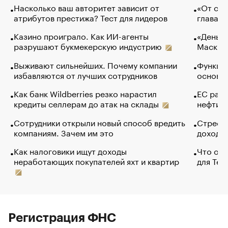
Насколько ваш авторитет зависит от
«От спо
атрибутов престижа? Тест для лидеров
глава к
Казино проиграло. Как ИИ-агенты
«Деньги
разрушают букмекерскую индустрию
Маск в 
Выживают сильнейших. Почему компании
Функции
избавляются от лучших сотрудников
основ э
Как банк Wildberries резко нарастил
ЕС раз
кредиты селлерам до атак на склады
нефти —
Сотрудники открыли новый способ вредить
Стресс 
компаниям. Зачем им это
доходов
Как налоговики ищут доходы
Что обв
неработающих покупателей яхт и квартир
для Tel
Регистрация ФНС