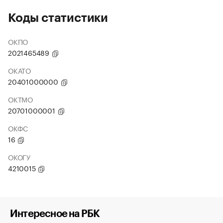
Коды статистики
ОКПО
2021465489
ОКАТО
20401000000
ОКТМО
20701000001
ОКФС
16
ОКОГУ
4210015
Интересное на РБК