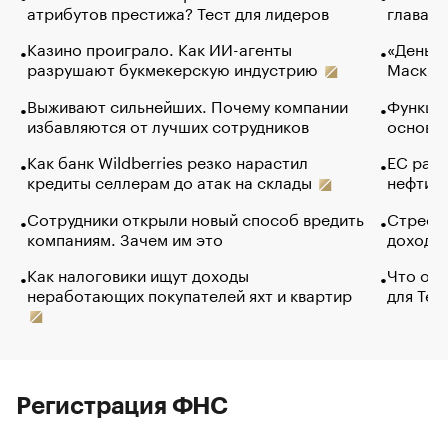
атрибутов престижа? Тест для лидеров
глава к
Казино проиграло. Как ИИ-агенты
«Деньги
разрушают букмекерскую индустрию
Маск в 
Выживают сильнейших. Почему компании
Функции
избавляются от лучших сотрудников
основ э
Как банк Wildberries резко нарастил
ЕС раз
кредиты селлерам до атак на склады
нефти —
Сотрудники открыли новый способ вредить
Стресс 
компаниям. Зачем им это
доходов
Как налоговики ищут доходы
Что обв
неработающих покупателей яхт и квартир
для Tel
Регистрация ФНС