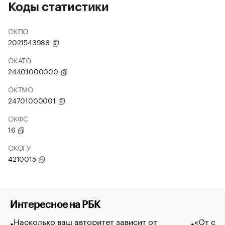
Коды статистики
ОКПО
2021543986
ОКАТО
24401000000
ОКТМО
24701000001
ОКФС
16
ОКОГУ
4210015
Интересное на РБК
Насколько ваш авторитет зависит от
«От спо