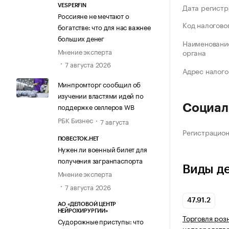
Дата регистр
VESPERFIN
Россияне не мечтают о
Код налогово
богатстве: что для нас важнее
больших денег
Наименование
Мнение эксперта
органа
7 августа 2026
Адрес налого
Минпромторг сообщил об
изучении властями идей по
поддержке селлеров WB
Социал
РБК Бизнес
7 августа
Регистрацио
ПОВЕСТОК.НЕТ
Нужен ли военный билет для
получения загранпаспорта
Виды д
Мнение эксперта
7 августа 2026
47.91.2
АО «ДЕЛОВОЙ ЦЕНТР
НЕЙРОХИРУРГИИ»
Торговля роз
Судорожные приступы: что
непосредств