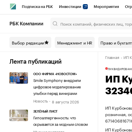
Подписка на РБК
Инвестиции
Мероприятия
Отр
Спорт
Школа управления РБК
РБК Образование
РБ
РБК Компании
Город
Стиль
Крипто
РБК Бизнес-среда
Дискусси
Выбор редакции
Менеджмент и HR
Право и бухгал
Спецпроекты СПб
Конференции СПб
Спецпроекты
Главная
ИП К
Технологии и медиа
Финансы
Рынок наличной валют
Лента публикаций
ЛИКВИДИРОВАН
ООО ФИРМА «НОВОСТОМ»
ИП К
Smile Symphony внедрили
цифровое моделирование
3234
улыбки перед винирами
Новость
8 августа 2026
ИП Курбонова
ЗЕЛЁНЫЙ ЛИСТ
розничная, о
Гипоаллергенность: что
67140681671
скрывается за модным словом
ИП Курбонова
Мнение эксперта