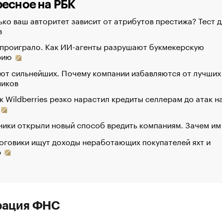
есное на РБК
ко ваш авторитет зависит от атрибутов престижа? Тест д
в
 проиграло. Как ИИ-агенты разрушают букмекерскую
рию
ют сильнейших. Почему компании избавляются от лучших
ников
к Wildberries резко нарастил кредиты селлерам до атак н
ики открыли новый способ вредить компаниям. Зачем им
оговики ищут доходы неработающих покупателей яхт и
р
рация ФНС