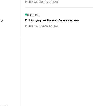
ИНН: 402906721020
ДЕЙСТВУЕТ
по
ИП Асцатрян Женик Сарухановна
ИНН: 401802642453
нных