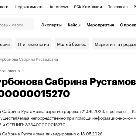
асли
Недвижимость
Autonews
РБК Компании
Телеканал
Р
К Курсы
РБК Life
Тренды
Визионеры
Национальные проекты
Эксперты
Кейсы
Мероприятия
О прое
онный клуб
Исследования
Кредитные рейтинги
Франшизы
Г
терия
IT и технологии
Малый бизнес
Маркетинг и прода
Проверка контрагентов
Политика
Экономика
Бизнес
урбонова Сабрина Рустамовна
ы
О
ОБНОВЛЕНО
урбонова Сабрина Рустамо
00000015270
 Сабрина Рустамовна зарегистрирован 21.06.2023, в регионе — Ка
существляемая непосредственно при помощи информационно-комм
6 и ОГРНИП: 323400000015270.
 Сабрина Рустамовна ликвидировано с 18.05.2026.