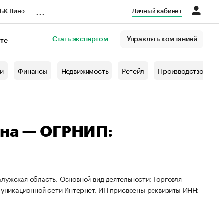
...
БК Вино
Личный кабинет
Стать экспертом
Управлять компанией
кте
азета
жи
Финансы
Недвижимость
Ретейл
Производство
вна — ОГРНИП:
лужская область. Основной вид деятельности: Торговля
уникационной сети Интернет. ИП присвоены реквизиты ИНН: