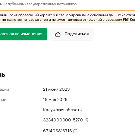
ы из публичных государственных источников.
ия носит справочный характер и сгенерирована на основании данных из откр
 не является пользователем и не имеет деловых отношений с сервисом РБК Ко
саться на изменения
Поделиться
ль
ации
21 июня 2023
ции
18 мая 2026
Калужская область
323400000015270
671406816716