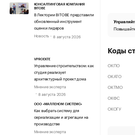
КОНСАЛТИНГОВАЯ КОМПАНИЯ
BITOBE
В Лектории BITOBE представили
обновленный инструмент
Управляйт
оценки лидеров
Повышайте
Новость
8 августа 2026
Коды с
VPROEKTE
ОКПО
Управление строительством: как
студия реализует
ОКАТО
архитектурный проект дома
Мнение эксперта
ОКТМО
8 августа 2026
ОКФС
ООО «МАЛЛЕНОМ СИСТЕМС»
ОКОГУ
Как выбрать систему для
сериализации и агрегации на
производстве
Мнение эксперта