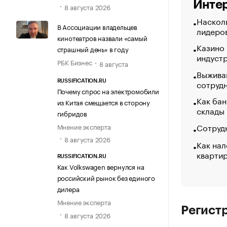
Интер
8 августа 2026
Насколь
В Ассоциации владельцев
лидеро
кинотеатров назвали «самый
Казино
страшный день» в году
индуст
РБК Бизнес
8 августа
Выжива
сотруд
RUSSIFICATION.RU
Почему спрос на электромобили
Как бан
из Китая смещается в сторону
склады
гибридов
Сотрудн
Мнение эксперта
8 августа 2026
Как нал
кварти
RUSSIFICATION.RU
Как Volkswagen вернулся на
российский рынок без единого
дилера
Мнение эксперта
Регист
8 августа 2026