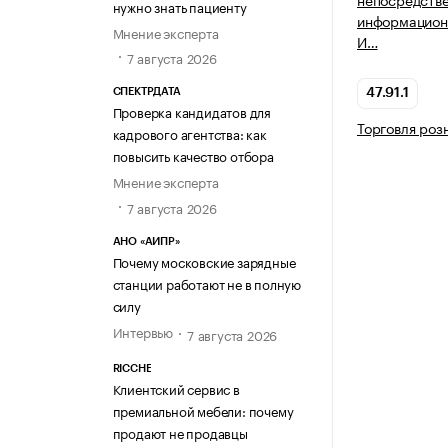
нужно знать пациенту
информацион
Мнение эксперта
И…
7 августа 2026
СПЕКТРДАТА
47.91.1
Проверка кандидатов для
Торговля роз
кадрового агентства: как
повысить качество отбора
Мнение эксперта
7 августа 2026
АНО «АИПР»
Почему московские зарядные
станции работают не в полную
силу
Интервью
7 августа 2026
RICCHE
Клиентский сервис в
премиальной мебели: почему
продают не продавцы