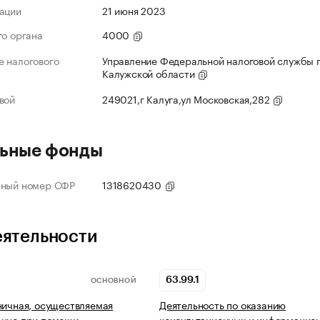
ации
21 июня 2023
го органа
4000
 налогового
Управление Федеральной налоговой службы 
Калужской области
вой
249021,г Калуга,ул Московская,282
ьные фонды
нный номер СФР
1318620430
еятельности
63.99.1
ОСНОВНОЙ
ничная, осуществляемая
Деятельность по оказанию
енно при помощи
консультационных и информацио