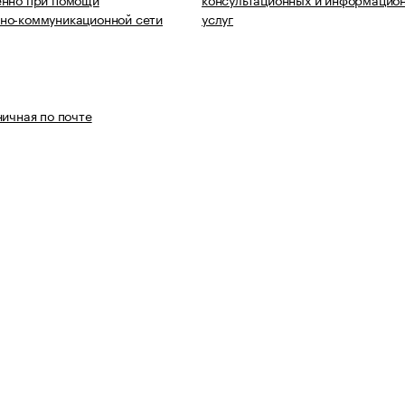
но-коммуникационной сети
услуг
ничная по почте