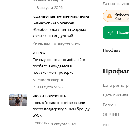
Данные получен
8 августа 2026
Информац
АССОЦИАЦИЯ ПРЕДПРИНИМАТЕЛЕЙ
Компания
Бизнес-спикер Алексей
Жолобов выступил на Форуме
Подпи
креативных индустрий
Интервью
8 августа 2026
Профиль
RULIZOR
Почему рынок автомобилей с
пробегом нуждается в
Профи
независимой проверке
Мнение эксперта
Дата регистр
8 августа 2026
Дата ликвида
«НОВЫЕ ГОРИЗОНТЫ»
Новые Горизонты обеспечили
Регион
пресс-поддержку в СМИ бренду
ОГРНИП
БАСК
Новость
8 августа 2026
ИНН