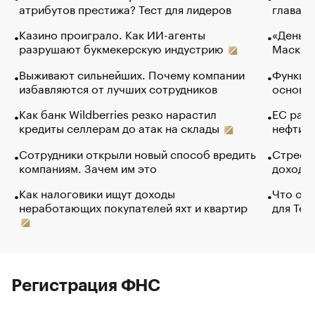
атрибутов престижа? Тест для лидеров
глава к
Казино проиграло. Как ИИ-агенты
«Деньги
разрушают букмекерскую индустрию
Маск в 
Выживают сильнейших. Почему компании
Функции
избавляются от лучших сотрудников
основ э
Как банк Wildberries резко нарастил
ЕС раз
кредиты селлерам до атак на склады
нефти —
Сотрудники открыли новый способ вредить
Стресс 
компаниям. Зачем им это
доходов
Как налоговики ищут доходы
Что обв
неработающих покупателей яхт и квартир
для Tel
Регистрация ФНС