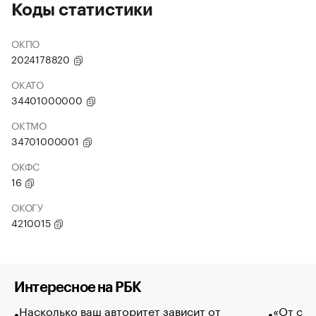
Коды статистики
ОКПО
2024178820
ОКАТО
34401000000
ОКТМО
34701000001
ОКФС
16
ОКОГУ
4210015
Интересное на РБК
Насколько ваш авторитет зависит от
«От спо