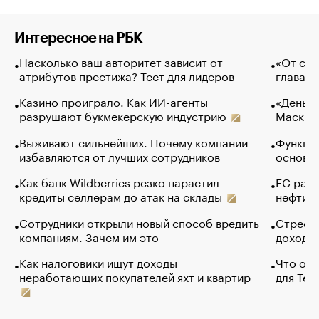
Интересное на РБК
Насколько ваш авторитет зависит от
«От спо
атрибутов престижа? Тест для лидеров
глава к
Казино проиграло. Как ИИ-агенты
«Деньги
разрушают букмекерскую индустрию
Маск в 
Выживают сильнейших. Почему компании
Функции
избавляются от лучших сотрудников
основ э
Как банк Wildberries резко нарастил
ЕС раз
кредиты селлерам до атак на склады
нефти —
Сотрудники открыли новый способ вредить
Стресс 
компаниям. Зачем им это
доходов
Как налоговики ищут доходы
Что обв
неработающих покупателей яхт и квартир
для Tel