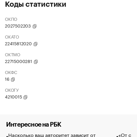
Коды статистики
ОКПО
2027502203
ОКАТО
22415812020
ОКТМО
22715000281
ОКФС
16
ОКОГУ
4210015
Интересное на РБК
Насколько ваш авторитет зависит от
«От спо