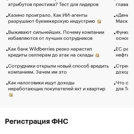
атрибутов престижа? Тест для лидеров
глава к
Казино проиграло. Как ИИ-агенты
«Деньги
разрушают букмекерскую индустрию
Маск в 
Выживают сильнейших. Почему компании
Функции
избавляются от лучших сотрудников
основ э
Как банк Wildberries резко нарастил
ЕС раз
кредиты селлерам до атак на склады
нефти —
Сотрудники открыли новый способ вредить
Стресс 
компаниям. Зачем им это
доходов
Как налоговики ищут доходы
Что обв
неработающих покупателей яхт и квартир
для Tel
Регистрация ФНС