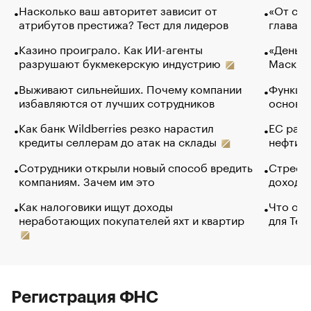
Насколько ваш авторитет зависит от
«От спо
атрибутов престижа? Тест для лидеров
глава к
Казино проиграло. Как ИИ-агенты
«Деньги
разрушают букмекерскую индустрию
Маск в 
Выживают сильнейших. Почему компании
Функции
избавляются от лучших сотрудников
основ э
Как банк Wildberries резко нарастил
ЕС раз
кредиты селлерам до атак на склады
нефти —
Сотрудники открыли новый способ вредить
Стресс 
компаниям. Зачем им это
доходов
Как налоговики ищут доходы
Что обв
неработающих покупателей яхт и квартир
для Tel
Регистрация ФНС