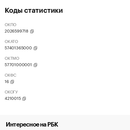
Коды статистики
ОКПО
2026599718
ОКАТО
57401365000
ОКТМО
57701000001
ОКФС
16
ОКОГУ
4210015
Интересное на РБК