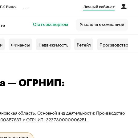
...
БК Вино
Личный кабинет
Стать экспертом
Управлять компанией
кте
азета
жи
Финансы
Недвижимость
Ретейл
Производство
на — ОГРНИП:
яновская область. Основной вид деятельности: Производство
1600357637 и ОГРНИП: 323730000006251.
ытых источников.