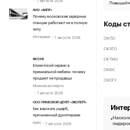
Повышайте
АНО «АИПР»
Почему московские зарядные
станции работают не в полную
Коды с
силу
Интервью
7 августа 2026
ОКПО
ОКАТО
ОКТМО
RICCHE
Клиентский сервис в
ОКФС
премиальной мебели: почему
продают не продавцы
ОКОГУ
Мнение эксперта
7 августа 2026
ООО ПРАВОВОЙ ЦЕНТР «ЭКСПЕРТ»
Интер
Как взыскать ущерб,
причиненный дропперами
Насколь
лидеро
Кейс
7 августа 2026