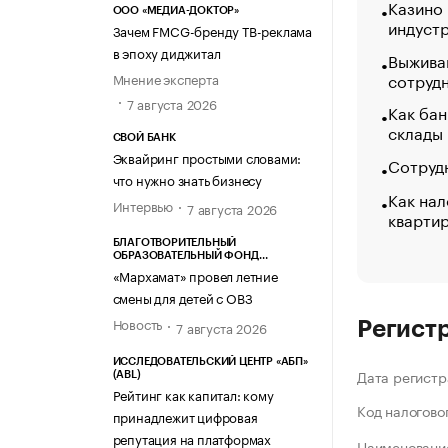
Казино
ООО «МЕДИА-ДОКТОР»
индуст
Зачем FMCG-бренду ТВ-реклама
в эпоху диджитал
Выжива
сотруд
Мнение эксперта
7 августа 2026
Как бан
склады
СВОЙ БАНК
Эквайринг простыми словами:
Сотрудн
что нужно знать бизнесу
Как нал
Интервью
7 августа 2026
кварти
БЛАГОТВОРИТЕЛЬНЫЙ
ОБРАЗОВАТЕЛЬНЫЙ ФОНД
«МАРХАМАТ»
«Мархамат» провел летние
смены для детей с ОВЗ
Новость
7 августа 2026
Регист
ИССЛЕДОВАТЕЛЬСКИЙ ЦЕНТР «АБП»
Дата регистр
(ABL)
Рейтинг как капитал: кому
Код налогово
принадлежит цифровая
репутация на платформах
Наименование