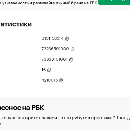
 узнаваемость и развивайте личный бренд на РБК
татистики
0131156314
73236501000
73636101001
16
4210015
есное на РБК
ко ваш авторитет зависит от атрибутов престижа? Тест д
в