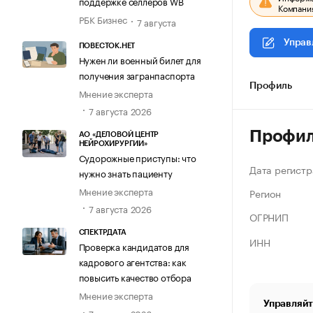
поддержке селлеров WB
Компания
РБК Бизнес
7 августа
Управ
ПОВЕСТОК.НЕТ
Нужен ли военный билет для
получения загранпаспорта
Профиль
Мнение эксперта
7 августа 2026
Профи
АО «ДЕЛОВОЙ ЦЕНТР
НЕЙРОХИРУРГИИ»
Судорожные приступы: что
Дата регистр
нужно знать пациенту
Мнение эксперта
Регион
7 августа 2026
ОГРНИП
СПЕКТРДАТА
ИНН
Проверка кандидатов для
кадрового агентства: как
повысить качество отбора
Мнение эксперта
Управляйт
7 августа 2026