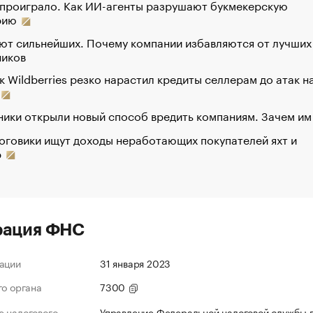
 проиграло. Как ИИ-агенты разрушают букмекерскую
рию
ют сильнейших. Почему компании избавляются от лучших
ников
к Wildberries резко нарастил кредиты селлерам до атак н
ики открыли новый способ вредить компаниям. Зачем им
оговики ищут доходы неработающих покупателей яхт и
р
рация ФНС
ации
31 января 2023
го органа
7300
 налогового
Управление Федеральной налоговой службы 