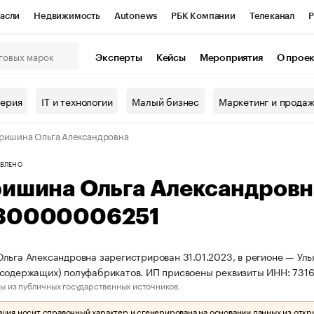
асли
Недвижимость
Autonews
РБК Компании
Телеканал
Р
К Курсы
РБК Life
Тренды
Визионеры
Национальные проекты
Эксперты
Кейсы
Мероприятия
О прое
онный клуб
Исследования
Кредитные рейтинги
Франшизы
Г
терия
IT и технологии
Малый бизнес
Маркетинг и прода
Проверка контрагентов
Политика
Экономика
Бизнес
ришина Ольга Александровна
ы
ВЛЕНО
ришина Ольга Александров
30000006251
льга Александровна зарегистрирован 31.01.2023, в регионе — Уль
осодержащих) полуфабрикатов. ИП присвоены реквизиты ИНН: 73
ы из публичных государственных источников.
ия носит справочный характер и сгенерирована на основании данных из откр