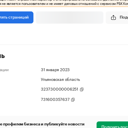
 не является пользователем и не имеет деловых отношений с сервисом РБК Ко
Под
лять страницей
ль
ации
31 января 2023
Ульяновская область
323730000006251
731600357637
е профилем бизнеса и публикуйте новости
Получить дос