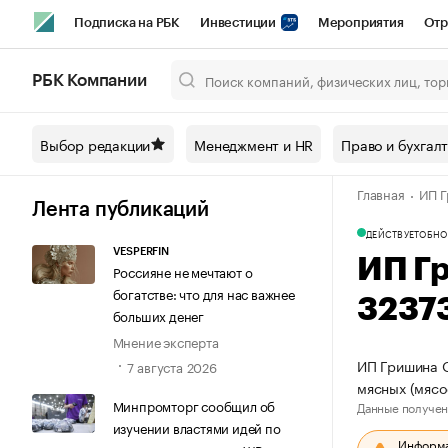
Подписка на РБК
Инвестиции
Мероприятия
Отр
Спорт
Школа управления РБК
РБК Образование
РБ
РБК Компании
Город
Стиль
Крипто
РБК Бизнес-среда
Дискусси
Выбор редакции
Менеджмент и HR
Право и бухгал
Спецпроекты СПб
Конференции СПб
Спецпроекты
Главная
ИП Г
Технологии и медиа
Финансы
Рынок наличной валют
Лента публикаций
ДЕЙСТВУЕТ
ОБНО
VESPERFIN
ИП Г
Россияне не мечтают о
богатстве: что для нас важнее
3237
больших денег
Мнение эксперта
ИП Гришина О
7 августа 2026
мясных (мяс
Минпромторг сообщил об
Данные получен
изучении властями идей по
Информац