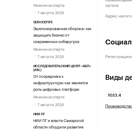
органа
Мнение эксперта
7 августа 2026
Адрес налого
SERVICEPIPE
Эшелонированная оборона: как
защищать бизнес от
современных киберугроз
Социал
Мнение эксперта
Регистрацио
7 августа 2026
ИССЛЕДОВАТЕЛЬСКИЙ ЦЕНТР «АБП»
(ABL)
От посредника к
Виды д
инфраструктуре: как меняется
роль цифровых платформ
10.13.4
Мнение эксперта
7 августа 2026
Производств
НИИ ПГ
НИИ ПГ и власти Самарской
области обсудили развитие