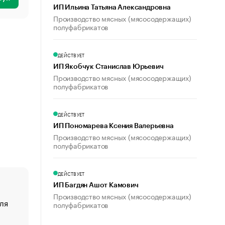
ИП Ильина Татьяна Александровна
Производство мясных (мясосодержащих)
полуфабрикатов
ДЕЙСТВУЕТ
ИП Якобчук Станислав Юрьевич
Производство мясных (мясосодержащих)
полуфабрикатов
ДЕЙСТВУЕТ
ИП Пономарева Ксения Валерьевна
Производство мясных (мясосодержащих)
полуфабрикатов
ДЕЙСТВУЕТ
ИП Багдян Ашот Камович
Производство мясных (мясосодержащих)
ля
«От спорта тело стареет иначе». Как живет глава ко
полуфабрикатов
создавшей GTA