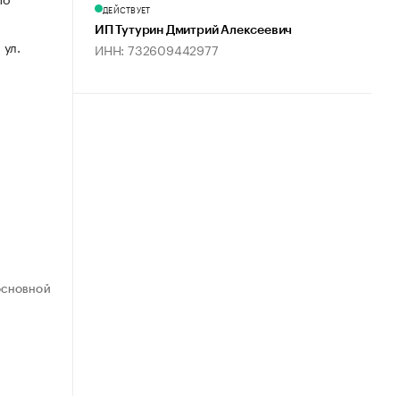
ДЕЙСТВУЕТ
ИП Тутурин Дмитрий Алексеевич
 ул.
ИНН: 732609442977
ОСНОВНОЙ