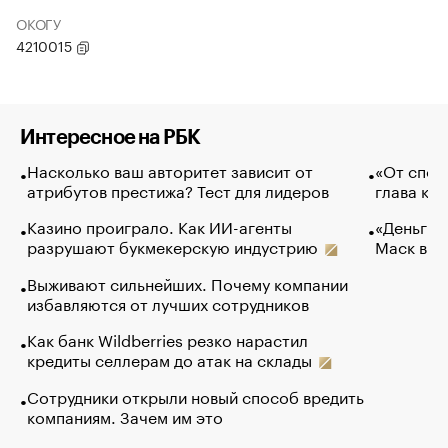
ОКОГУ
4210015
Интересное на РБК
Насколько ваш авторитет зависит от
«От спор
атрибутов престижа? Тест для лидеров
глава ко
Казино проиграло. Как ИИ-агенты
«Деньги б
разрушают букмекерскую индустрию
Маск в и
Выживают сильнейших. Почему компании
избавляются от лучших сотрудников
Как банк Wildberries резко нарастил
кредиты селлерам до атак на склады
Сотрудники открыли новый способ вредить
компаниям. Зачем им это