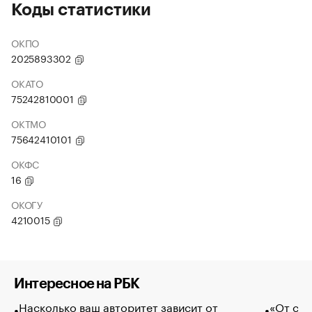
Коды статистики
ОКПО
2025893302
ОКАТО
75242810001
ОКТМО
75642410101
ОКФС
16
ОКОГУ
4210015
Интересное на РБК
Насколько ваш авторитет зависит от
«От спо