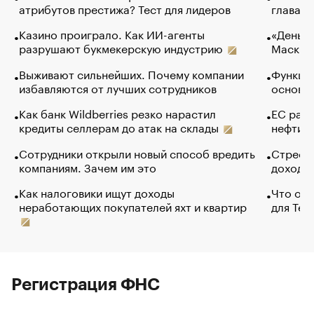
атрибутов престижа? Тест для лидеров
глава к
Казино проиграло. Как ИИ-агенты
«Деньги
разрушают букмекерскую индустрию
Маск в 
Выживают сильнейших. Почему компании
Функции
избавляются от лучших сотрудников
основ э
Как банк Wildberries резко нарастил
ЕС раз
кредиты селлерам до атак на склады
нефти —
Сотрудники открыли новый способ вредить
Стресс 
компаниям. Зачем им это
доходов
Как налоговики ищут доходы
Что обв
неработающих покупателей яхт и квартир
для Tel
Регистрация ФНС