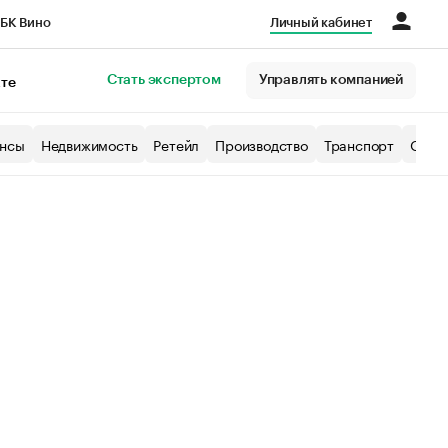
БК Вино
Личный кабинет
Город
Стать экспертом
Управлять компанией
кте
нсы
Недвижимость
Ретейл
Производство
Транспорт
Образ