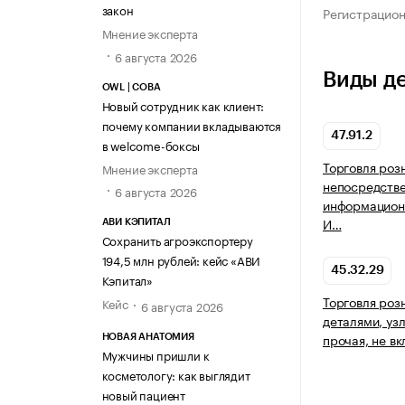
закон
Регистрацио
Мнение эксперта
6 августа 2026
Виды д
OWL | СОВА
Новый сотрудник как клиент:
почему компании вкладываются
47.91.2
в welcome-боксы
Торговля роз
Мнение эксперта
непосредств
6 августа 2026
информацион
И…
АВИ КЭПИТАЛ
Сохранить агроэкспортеру
194,5 млн рублей: кейс «АВИ
45.32.29
Кэпитал»
Торговля роз
Кейс
6 августа 2026
деталями, уз
прочая, не в
НОВАЯ АНАТОМИЯ
Мужчины пришли к
косметологу: как выглядит
новый пациент