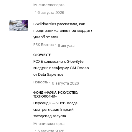
Мнение эксперта
6 августа 2026
В Wildberries рассказали, как
предпринимателям подтвердить
ущерб от атак
РБК Бизнес
6 августа
GLOWBYTE
РСХБ совместно с GlowByte
внедрил платформу CM Ocean
от Data Sapience
Новость
6 августа 2026
ФОНД «НАУКА. ИСКУССТВО.
ТЕХНОЛОГИИ»
Персеиды — 2026: когда
смотреть самый яркий
звездопад августа
Мнение эксперта
6 августа 2026