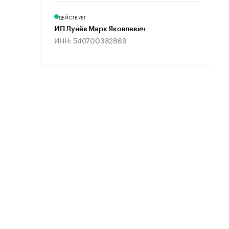
ДЕЙСТВУЕТ
ИП Лунёв Марк Яковлевич
ИНН: 540700382869