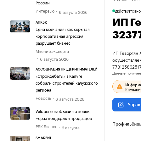
России
Интервью
6 августа 2026
ДЕЙСТВУЕТ
ОБНО
ИП Г
АПКБК
Цена молчания: как скрытая
3237
корпоративная агрессия
разрушает бизнес
Мнение эксперта
ИП Геворгян 
6 августа 2026
осуществляем
77312589251
АССОЦИАЦИЯ ПРЕДПРИНИМАТЕЛЕЙ
Данные получен
«Стройдебаты» в Калуге
собрали строителей калужского
Информац
Компания
региона
Новость
6 августа 2026
Управ
Wildberries объявил о новых
мерах поддержки продавцов
Профиль
Виды
РБК Бизнес
6 августа
SMARENT