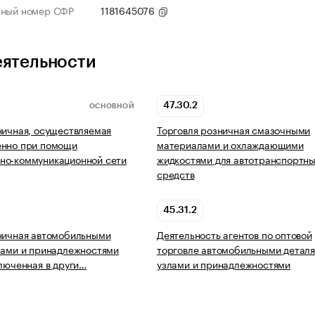
нный номер СФР
1181645076
еятельности
47.30.2
ОСНОВНОЙ
ничная, осуществляемая
Торговля розничная смазочными
енно при помощи
материалами и охлаждающими
но-коммуникационной сети
жидкостями для автотранспортн
средств
45.31.2
ничная автомобильными
Деятельность агентов по оптовой
лами и принадлежностями
торговле автомобильными деталя
ключенная в други…
узлами и принадлежностями