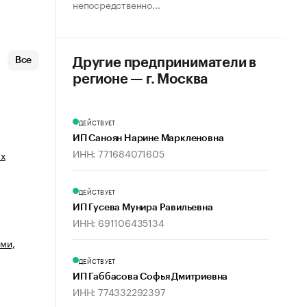
непосредственно...
Все
Другие предприниматели в
регионе — г. Москва
ДЕЙСТВУЕТ
ИП Саноян Нарине Маркленовна
ИНН: 771684071605
ых
ДЕЙСТВУЕТ
ИП Гусева Мунира Равильевна
ИНН: 691106435134
ми,
ДЕЙСТВУЕТ
ИП Габбасова Софья Дмитриевна
ИНН: 774332292397