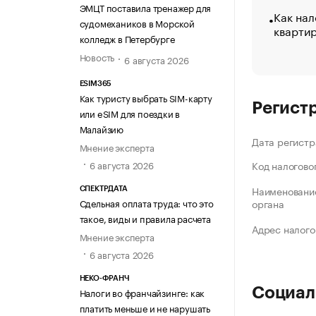
ЭМЦТ поставила тренажер для
Как нал
судомехаников в Морской
кварти
колледж в Петербурге
Новость
6 августа 2026
ESIM365
Как туристу выбрать SIM-карту
Регист
или eSIM для поездки в
Малайзию
Дата регистр
Мнение эксперта
6 августа 2026
Код налогово
Наименование
СПЕКТРДАТА
Сдельная оплата труда: что это
органа
такое, виды и правила расчета
Адрес налого
Мнение эксперта
6 августа 2026
НЕКО-ФРАНЧ
Социал
Налоги во франчайзинге: как
платить меньше и не нарушать