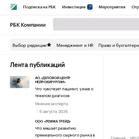
Подписка на РБК
Инвестиции
Мероприятия
Отр
Спорт
Школа управления РБК
РБК Образование
РБ
РБК Компании
Стиль
Крипто
РБК Бизнес-среда
Дискуссионный кл
Выбор редакции
Менеджмент и HR
Право и бухгалтер
Спецпроекты СПб
Конференции СПб
Спецпроекты
Технологии и медиа
Финансы
Рынок наличной валют
Лента публикаций
АО «ДЕЛОВОЙ ЦЕНТР
НЕЙРОХИРУРГИИ»
Что чувствует пациент, узнав о
тяжелом диагнозе
Мнение эксперта
6 августа 2026
ООО «РЕММА ТРЕЙД»
Что мешает развитию
премиального сырного рынка в
Главная
ИП Г