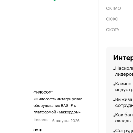
ОКТМО
ОКФС
ОКОГУ
Интер
Насколь
лидеро
Казино
индуст
ФИЛОСОФТ
Выжива
«Философт» интегрировал
сотруд
оборудование BAS-IP с
платформой «Мажордом»
Как бан
склады
Новость
6 августа 2026
Сотрудн
ЭМЦТ