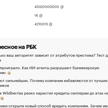
45320000000
16
4210015
есное на РБК
ко ваш авторитет зависит от атрибутов престижа? Тест д
в
 проиграло. Как ИИ-агенты разрушают букмекерскую
рию
ют сильнейших. Почему компании избавляются от лучших
ников
к Wildberries резко нарастил кредиты селлерам до атак н
ики открыли новый способ вредить компаниям. Зачем им