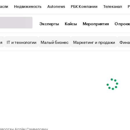
асли
Недвижимость
Autonews
РБК Компании
Телеканал
Р
К Курсы
РБК Life
Тренды
Визионеры
Национальные проекты
Эксперты
Кейсы
Мероприятия
О прое
уб
Исследования
Кредитные рейтинги
Франшизы
Газета
ия
IT и технологии
Малый бизнес
Маркетинг и продажи
Фина
Проверка контрагентов
Политика
Экономика
Бизнес
ы
еворгян Артём Самвелович