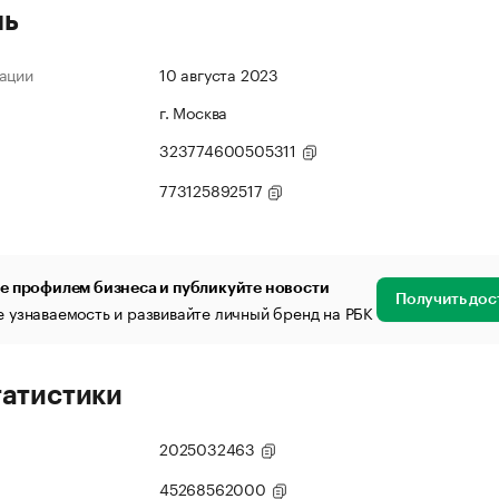
ль
ации
10 августа 2023
г. Москва
323774600505311
773125892517
е профилем бизнеса и публикуйте новости
Получить дос
 узнаваемость и развивайте личный бренд на РБК
татистики
2025032463
45268562000