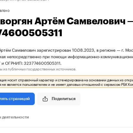
ВЛЕНО
еворгян Артём Самвелович 
74600505311
Артём Самвелович зарегистрирован 10.08.2023, в регионе — г. Мос
ая непосредственно при помощи информационно-коммуникационно
7 и ОГРНИП: 323774600505311.
ы из публичных государственных источников.
ия носит справочный характер и сгенерирована на основании данных из откр
 не является пользователем и не имеет деловых отношений с сервисом РБК Ко
Поделиться
лять страницей
 деятельности