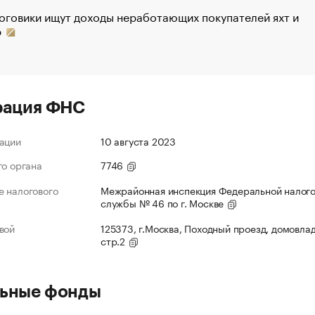
оговики ищут доходы неработающих покупателей яхт и
р
рация ФНС
ации
10 августа 2023
го органа
7746
 налогового
Межрайонная инспекция Федеральной налог
службы № 46 по г. Москве
вой
125373, г.Москва, Походный проезд, домовлад
стр.2
ьные фонды