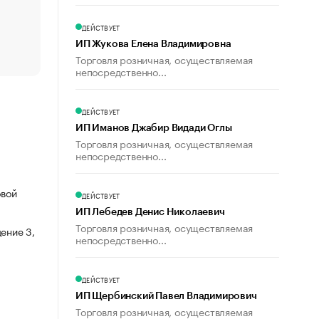
счастья
Что обвинения против Павла Дурова значат для Tele
ДЕЙСТВУЕТ
пользователей
ИП Жукова Елена Владимировна
Торговля розничная, осуществляемая
непосредственно...
ДЕЙСТВУЕТ
ИП Иманов Джабир Видади Оглы
Торговля розничная, осуществляемая
непосредственно...
овой
ДЕЙСТВУЕТ
ИП Лебедев Денис Николаевич
Торговля розничная, осуществляемая
ение 3,
непосредственно...
ДЕЙСТВУЕТ
ИП Щербинский Павел Владимирович
Торговля розничная, осуществляемая