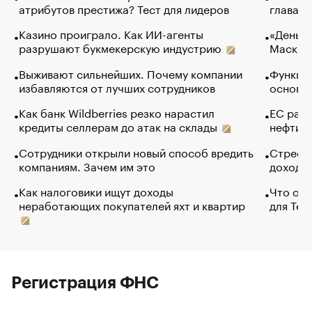
атрибутов престижа? Тест для лидеров
глава к
Казино проиграло. Как ИИ-агенты
«Деньги
разрушают букмекерскую индустрию
Маск в 
Выживают сильнейших. Почему компании
Функции
избавляются от лучших сотрудников
основ э
Как банк Wildberries резко нарастил
ЕС раз
кредиты селлерам до атак на склады
нефти —
Сотрудники открыли новый способ вредить
Стресс 
компаниям. Зачем им это
доходов
Как налоговики ищут доходы
Что обв
неработающих покупателей яхт и квартир
для Tel
Регистрация ФНС