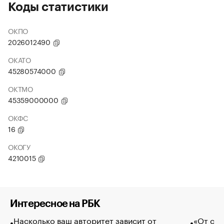
Коды статистики
ОКПО
2026012490
ОКАТО
45280574000
ОКТМО
45359000000
ОКФС
16
ОКОГУ
4210015
Интересное на РБК
Насколько ваш авторитет зависит от
«От спо