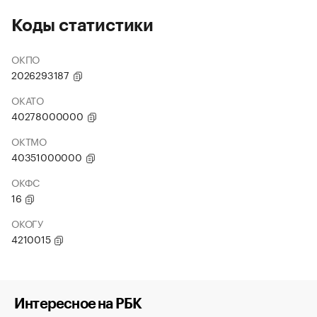
Коды статистики
ОКПО
2026293187
ОКАТО
40278000000
ОКТМО
40351000000
ОКФС
16
ОКОГУ
4210015
Интересное на РБК