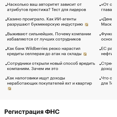
Насколько ваш авторитет зависит от
«От спо
атрибутов престижа? Тест для лидеров
глава к
Казино проиграло. Как ИИ-агенты
«Деньги
разрушают букмекерскую индустрию
Маск в 
Выживают сильнейших. Почему компании
Функции
избавляются от лучших сотрудников
основ э
Как банк Wildberries резко нарастил
ЕС раз
кредиты селлерам до атак на склады
нефти —
Сотрудники открыли новый способ вредить
Стресс 
компаниям. Зачем им это
доходов
Как налоговики ищут доходы
Что обв
неработающих покупателей яхт и квартир
для Tel
Регистрация ФНС