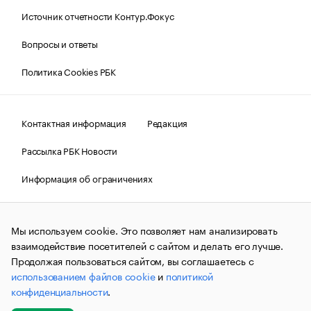
Источник отчетности Контур.Фокус
Вопросы и ответы
Политика Cookies РБК
Контактная информация
Редакция
Рассылка РБК Новости
Информация об ограничениях
Правовая информация
О соблюдении авторских прав
Мы используем cookie. Это позволяет нам анализировать
© АО «РОСБИЗНЕСКОНСАЛТИНГ»,
1995–2026.
Сообщения
и материалы информационного агентства «РБК»
взаимодействие посетителей с сайтом и делать его лучше.
(зарегистрировано Федеральной службой по надзору в сфере
Продолжая пользоваться сайтом, вы соглашаетесь с
связи, информационных технологий и массовых
использованием файлов cookie
и
политикой
коммуникаций (Роскомнадзор) 09.12.2015 за номером ИА
№ФС77-63848) сопровождаются пометкой «РБК». Отдельные
конфиденциальности
.
публикации могут содержать информацию,
не предназначенную для пользователей