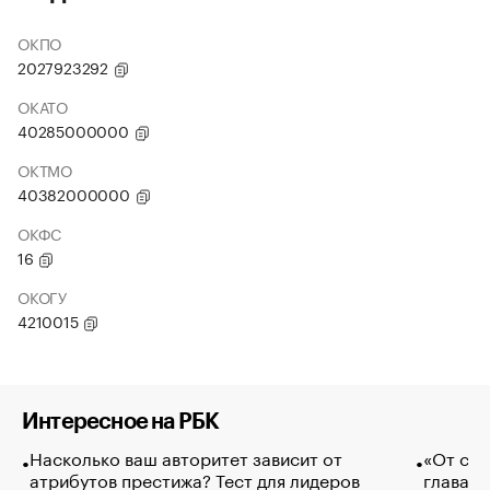
ОКПО
2027923292
ОКАТО
40285000000
ОКТМО
40382000000
ОКФС
16
ОКОГУ
4210015
Интересное на РБК
Насколько ваш авторитет зависит от
«От спо
атрибутов престижа? Тест для лидеров
глава к