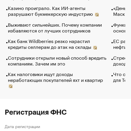
Казино проиграло. Как ИИ-агенты
«Деньги
разрушают букмекерскую индустрию
Маск в 
Выживают сильнейших. Почему компании
Функции
избавляются от лучших сотрудников
основ э
Как банк Wildberries резко нарастил
ЕС раз
кредиты селлерам до атак на склады
нефти —
Сотрудники открыли новый способ вредить
Стресс 
компаниям. Зачем им это
доходов
Как налоговики ищут доходы
Что обв
неработающих покупателей яхт и квартир
для Tel
Регистрация ФНС
Дата регистрации