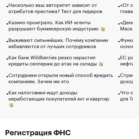
Насколько ваш авторитет зависит от
«От спо
атрибутов престижа? Тест для лидеров
глава к
Казино проиграло. Как ИИ-агенты
«Деньги
разрушают букмекерскую индустрию
Маск в 
Выживают сильнейших. Почему компании
Функции
избавляются от лучших сотрудников
основ э
Как банк Wildberries резко нарастил
ЕС раз
кредиты селлерам до атак на склады
нефти —
Сотрудники открыли новый способ вредить
Стресс 
компаниям. Зачем им это
доходов
Как налоговики ищут доходы
Что обв
неработающих покупателей яхт и квартир
для Tel
Регистрация ФНС