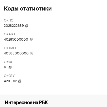
Коды статистики
ОКПО
2028222689
ОКАТО
40285000000
ОКТМО
40386000000
ОКФС
16
ОКОГУ
4210015
Интересное на РБК