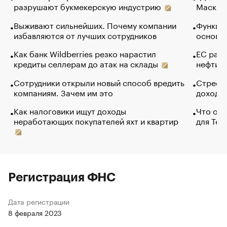
разрушают букмекерскую индустрию
Маск в 
Выживают сильнейших. Почему компании
Функции
избавляются от лучших сотрудников
основ э
Как банк Wildberries резко нарастил
ЕС раз
кредиты селлерам до атак на склады
нефти —
Сотрудники открыли новый способ вредить
Стресс 
компаниям. Зачем им это
доходов
Как налоговики ищут доходы
Что обв
неработающих покупателей яхт и квартир
для Tel
Регистрация ФНС
Дата регистрации
8 февраля 2023