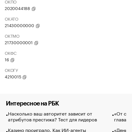
ОКПО
2020044188
ОКАТО
21430000000
ОКТМО
21730000001
ОКФС
16
ОКОГУ
4210015
Интересное на РБК
Насколько ваш авторитет зависит от
«От спо
атрибутов престижа? Тест для лидеров
глава к
Казино проиграло. Как ИИ-агенты
«Деньги