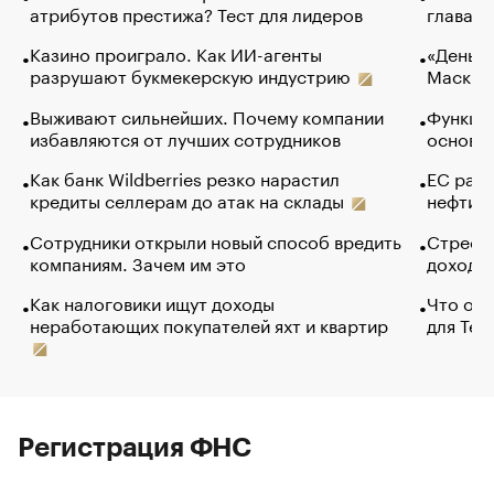
атрибутов престижа? Тест для лидеров
глава к
Казино проиграло. Как ИИ-агенты
«Деньги
разрушают букмекерскую индустрию
Маск в 
Выживают сильнейших. Почему компании
Функции
избавляются от лучших сотрудников
основ э
Как банк Wildberries резко нарастил
ЕС раз
кредиты селлерам до атак на склады
нефти —
Сотрудники открыли новый способ вредить
Стресс 
компаниям. Зачем им это
доходов
Как налоговики ищут доходы
Что обв
неработающих покупателей яхт и квартир
для Tel
Регистрация ФНС