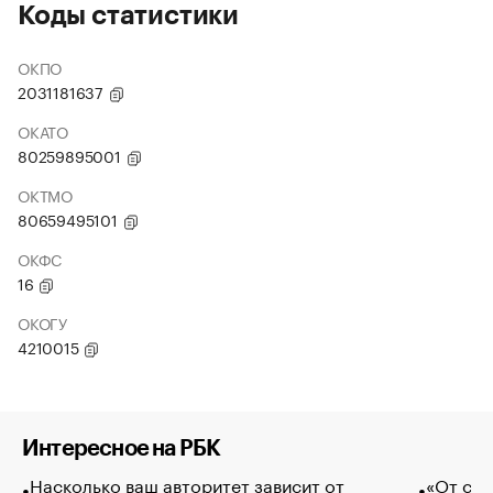
Коды статистики
ОКПО
2031181637
ОКАТО
80259895001
ОКТМО
80659495101
ОКФС
16
ОКОГУ
4210015
Интересное на РБК
Насколько ваш авторитет зависит от
«От спо