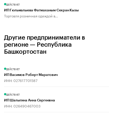
ДЕЙСТВУЕТ
ИП Гюльмалыева Фатмаханым Сехран Кызы
Торговля розничная одеждой в...
Другие предприниматели в
регионе — Республика
Башкортостан
ДЕЙСТВУЕТ
ИП Васимов Роберт Маратович
ИНН: 027617701587
ДЕЙСТВУЕТ
ИП Шалыгина Анна Сергеевна
ИНН: 026490467003