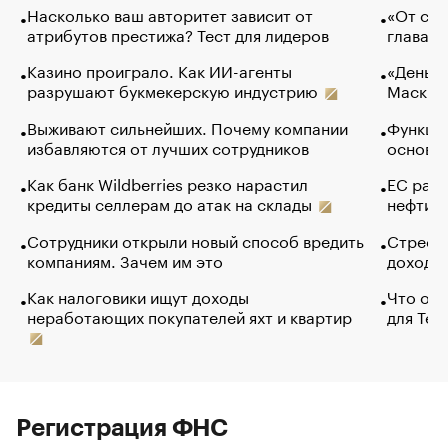
Насколько ваш авторитет зависит от
«От спо
атрибутов престижа? Тест для лидеров
глава к
Казино проиграло. Как ИИ-агенты
«Деньги
разрушают букмекерскую индустрию
Маск в 
Выживают сильнейших. Почему компании
Функции
избавляются от лучших сотрудников
основ э
Как банк Wildberries резко нарастил
ЕС раз
кредиты селлерам до атак на склады
нефти —
Сотрудники открыли новый способ вредить
Стресс 
компаниям. Зачем им это
доходов
Как налоговики ищут доходы
Что обв
неработающих покупателей яхт и квартир
для Tel
Регистрация ФНС