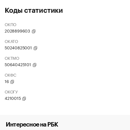
Коды статистики
ОКПО
2028899603
ОКАТО
50240825001
ОКТМО
50640425101
ОКФС
16
ОКОГУ
4210015
Интересное на РБК