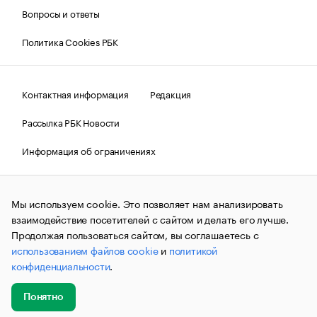
Вопросы и ответы
Политика Cookies РБК
Контактная информация
Редакция
Рассылка РБК Новости
Информация об ограничениях
Правовая информация
О соблюдении авторских прав
Мы используем cookie. Это позволяет нам анализировать
© АО «РОСБИЗНЕСКОНСАЛТИНГ»,
1995–2026.
Сообщения
и материалы информационного агентства «РБК»
взаимодействие посетителей с сайтом и делать его лучше.
(зарегистрировано Федеральной службой по надзору в сфере
Продолжая пользоваться сайтом, вы соглашаетесь с
связи, информационных технологий и массовых
использованием файлов cookie
и
политикой
коммуникаций (Роскомнадзор) 09.12.2015 за номером ИА
№ФС77-63848) сопровождаются пометкой «РБК». Отдельные
конфиденциальности
.
публикации могут содержать информацию,
не предназначенную для пользователей
до 18 лет.
companycardsfeedback@rbc.ru
Понятно
Добавить