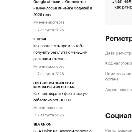
Как нал
Google обновила Gemini: что
кварти
изменилось в линейке моделей в
2026 году
Мнение эксперта
7 августа 2026
Регист
STUDYAI
Как составлять промт, чтобы
получить результат с меньшим
Дата регистр
расходом токенов
Код налогово
Мнение эксперта
Наименование
7 августа 2026
органа
ООО «КОНСАЛТИНГОВАЯ
КОМПАНИЯ «ГИД ПО ГОЗ»
Адрес налого
Как подтвердить фактическую
себестоимость в ГОЗ
Мнение эксперта
7 августа 2026
Социал
SILA UNION
Регистрацио
SILA Union на Невском форуме о