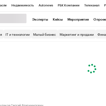
асли
Недвижимость
Autonews
РБК Компании
Телеканал
Р
К Курсы
РБК Life
Тренды
Визионеры
Национальные проекты
Эксперты
Кейсы
Мероприятия
О прое
уб
Исследования
Кредитные рейтинги
Франшизы
Газета
ия
IT и технологии
Малый бизнес
Маркетинг и продажи
Фина
Проверка контрагентов
Политика
Экономика
Бизнес
ы
удаков Сергей Владимирович