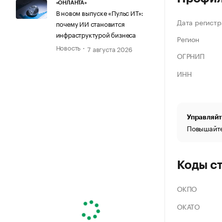
«ОНЛАНТА»
В новом выпуске «Пульс ИТ»:
Дата регистр
почему ИИ становится
инфраструктурой бизнеса
Регион
Новость
7 августа 2026
ОГРНИП
ИНН
Управляйт
Повышайте
Коды с
ОКПО
ОКАТО