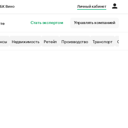
БК Вино
Личный кабинет
Город
Стать экспертом
Управлять компанией
кте
нсы
Недвижимость
Ретейл
Производство
Транспорт
Образ