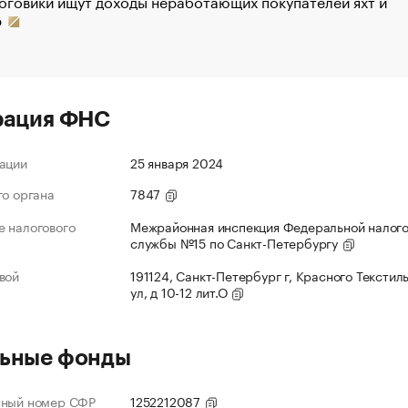
оговики ищут доходы неработающих покупателей яхт и
р
рация ФНС
ации
25 января 2024
го органа
7847
 налогового
Межрайонная инспекция Федеральной налог
службы №15 по Санкт-Петербургу
вой
191124, Санкт-Петербург г, Красного Текстил
ул, д 10-12 лит.О
ьные фонды
нный номер СФР
1252212087