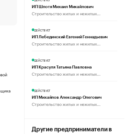
Что обвинения против Павла Дурова значат для Tele
ИП Шпотя Михаил Михайлович
пользователей
Строительство жилых и нежилых...
ДЕЙСТВУЕТ
ИП Лебединский Евгений Геннадьевич
Строительство жилых и нежилых...
ДЕЙСТВУЕТ
ИП Красуля Татьяна Павловна
Строительство жилых и нежилых...
овой
ьщика
ДЕЙСТВУЕТ
ИП Михайлов Александр Олегович
Строительство жилых и нежилых...
Другие предприниматели в