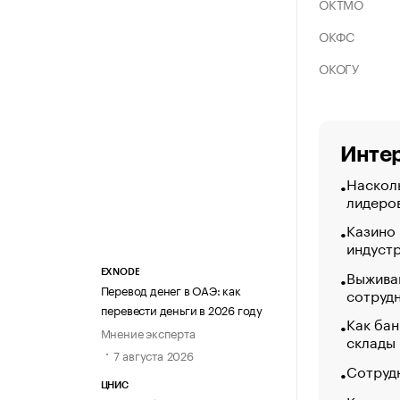
ОКТМО
ОКФС
ОКОГУ
Интер
Насколь
лидеро
Казино
индуст
Выжива
EXNODE
Перевод денег в ОАЭ: как
сотруд
перевести деньги в 2026 году
Как бан
Мнение эксперта
склады
7 августа 2026
Сотрудн
ЦНИС