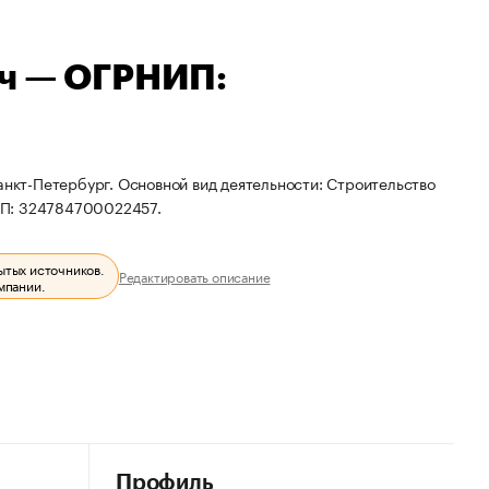
ич — ОГРНИП:
анкт-Петербург. Основной вид деятельности: Строительство
ИП: 324784700022457.
ытых источников.
Редактировать описание
мпании.
Профиль