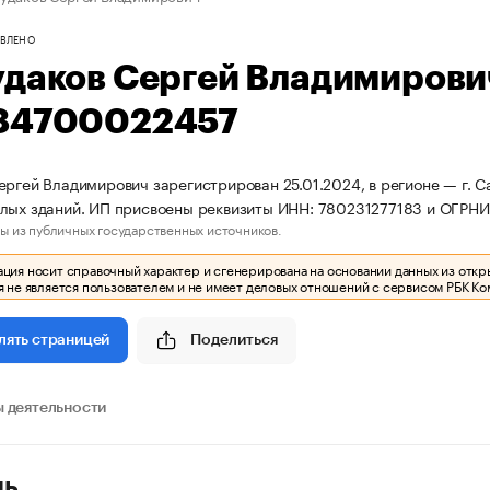
ВЛЕНО
удаков Сергей Владимиров
84700022457
ергей Владимирович зарегистрирован 25.01.2024, в регионе — г. С
лых зданий. ИП присвоены реквизиты ИНН: 780231277183 и ОГРН
ы из публичных государственных источников.
ия носит справочный характер и сгенерирована на основании данных из откр
 не является пользователем и не имеет деловых отношений с сервисом РБК Ко
Поделиться
лять страницей
 деятельности
ль