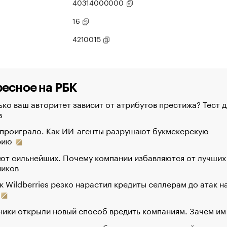
40314000000
16
4210015
есное на РБК
ко ваш авторитет зависит от атрибутов престижа? Тест д
в
 проиграло. Как ИИ-агенты разрушают букмекерскую
рию
ют сильнейших. Почему компании избавляются от лучших
ников
к Wildberries резко нарастил кредиты селлерам до атак н
ики открыли новый способ вредить компаниям. Зачем им