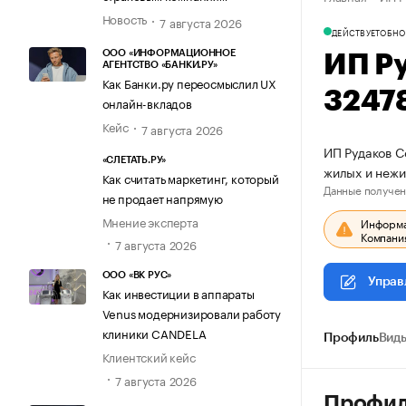
Новость
7 августа 2026
ДЕЙСТВУЕТ
ОБНО
ООО «ИНФОРМАЦИОННОЕ
ИП Р
АГЕНТСТВО «БАНКИ.РУ»
Как Банки.ру переосмыслил UX
3247
онлайн-вкладов
Кейс
7 августа 2026
ИП Рудаков С
«СЛЕТАТЬ.РУ»
жилых и нежи
Как считать маркетинг, который
Данные получен
не продает напрямую
Мнение эксперта
Информац
Компания
7 августа 2026
ООО «ВК РУС»
Управ
Как инвестиции в аппараты
Venus модернизировали работу
клиники CANDELA
Профиль
Виды
Клиентский кейс
7 августа 2026
Профи