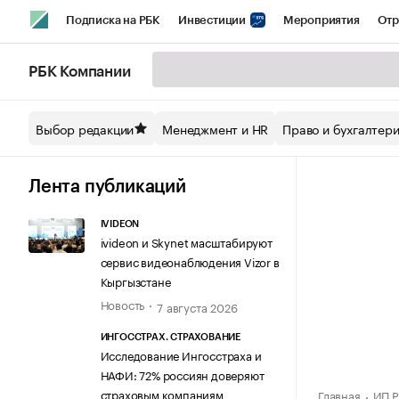
Подписка на РБК
Инвестиции
Мероприятия
Отр
Спорт
Школа управления РБК
РБК Образование
РБ
РБК Компании
Стиль
Крипто
РБК Бизнес-среда
Дискуссионный кл
Выбор редакции
Менеджмент и HR
Право и бухгалтер
Спецпроекты СПб
Конференции СПб
Спецпроекты
Технологии и медиа
Финансы
Рынок наличной валют
Лента публикаций
IVIDEON
ivideon и Skynet масштабируют
сервис видеонаблюдения Vizor в
Кыргызстане
Новость
7 августа 2026
ИНГОССТРАХ. СТРАХОВАНИЕ
Исследование Ингосстраха и
НАФИ: 72% россиян доверяют
страховым компаниям
Главная
ИП Р