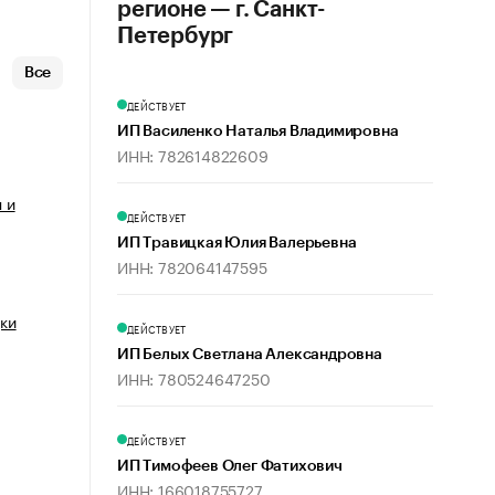
регионе — г. Санкт-
Петербург
Все
ДЕЙСТВУЕТ
ИП Василенко Наталья Владимировна
ИНН: 782614822609
 и
ДЕЙСТВУЕТ
ИП Травицкая Юлия Валерьевна
ИНН: 782064147595
ки
ДЕЙСТВУЕТ
ИП Белых Светлана Александровна
ИНН: 780524647250
ДЕЙСТВУЕТ
ИП Тимофеев Олег Фатихович
ИНН: 166018755727