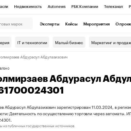
асли
Недвижимость
Autonews
РБК Компании
Телеканал
Р
К Курсы
РБК Life
Тренды
Визионеры
Национальные проекты
Эксперты
Кейсы
Мероприятия
О прое
онный клуб
Исследования
Кредитные рейтинги
Франшизы
Г
терия
IT и технологии
Малый бизнес
Маркетинг и прода
Проверка контрагентов
Политика
Экономика
Бизнес
олмирзаев Абдурасул Абдулазизович
ы
ВЛЕНО
олмирзаев Абдурасул Абду
61700024301
в Абдурасул Абдулазизович зарегистрирован 11.03.2024, в регио
ости: Деятельность по осуществлению торговли через автоматы. 
4301.
ы из публичных государственных источников.