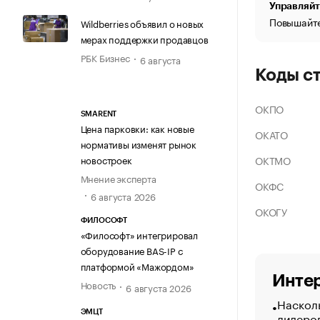
Управляйт
Повышайте
Wildberries объявил о новых
мерах поддержки продавцов
РБК Бизнес
6 августа
Коды с
ОКПО
SMARENT
Цена парковки: как новые
ОКАТО
нормативы изменят рынок
ОКТМО
новостроек
Мнение эксперта
ОКФС
6 августа 2026
ОКОГУ
ФИЛОСОФТ
«Философт» интегрировал
оборудование BAS-IP с
платформой «Мажордом»
Интер
Новость
6 августа 2026
Насколь
ЭМЦТ
лидеро