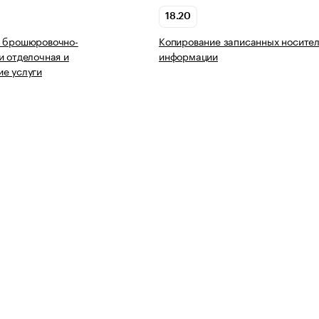
18.20
ь брошюровочно-
Копирование записанных носите
и отделочная и
информации
е услуги