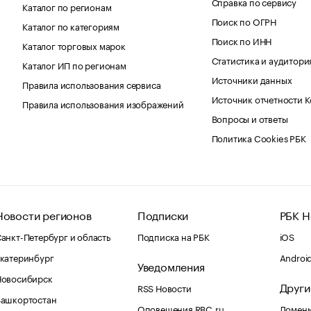
Справка по сервису
Каталог по регионам
Поиск по ОГРН
Каталог по категориям
Поиск по ИНН
Каталог торговых марок
Статистика и аудитори
Каталог ИП по регионам
Источники данных
Правила использования сервиса
Источник отчетности 
Правила использования изображений
Вопросы и ответы
Политика Cookies РБК
Новости регионов
Подписки
РБК Н
анкт-Петербург и область
Подписка на РБК
iOS
катеринбург
Androi
Уведомления
Новосибирск
Други
RSS Новости
Башкортостан
Оповещения RBC.ru
Домены