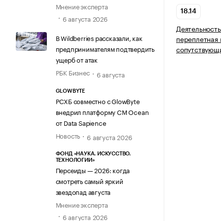
Мнение эксперта
18.14
6 августа 2026
Деятельност
В Wildberries рассказали, как
переплетная 
предпринимателям подтвердить
сопутствующи
ущерб от атак
РБК Бизнес
6 августа
GLOWBYTE
РСХБ совместно с GlowByte
внедрил платформу CM Ocean
от Data Sapience
Новость
6 августа 2026
ФОНД «НАУКА. ИСКУССТВО.
ТЕХНОЛОГИИ»
Персеиды — 2026: когда
смотреть самый яркий
звездопад августа
Мнение эксперта
6 августа 2026