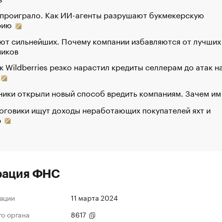
 проиграло. Как ИИ-агенты разрушают букмекерскую
рию
ют сильнейших. Почему компании избавляются от лучших
ников
к Wildberries резко нарастил кредиты селлерам до атак н
ики открыли новый способ вредить компаниям. Зачем им
оговики ищут доходы неработающих покупателей яхт и
р
рация ФНС
ации
11 марта 2024
го органа
8617