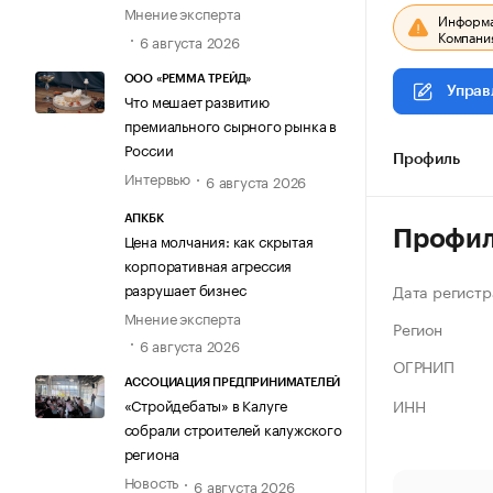
Мнение эксперта
Информац
Компания
6 августа 2026
ООО «РЕММА ТРЕЙД»
Управ
Что мешает развитию
премиального сырного рынка в
России
Профиль
Интервью
6 августа 2026
АПКБК
Профи
Цена молчания: как скрытая
корпоративная агрессия
разрушает бизнес
Дата регистр
Мнение эксперта
Регион
6 августа 2026
ОГРНИП
АССОЦИАЦИЯ ПРЕДПРИНИМАТЕЛЕЙ
ИНН
«Стройдебаты» в Калуге
собрали строителей калужского
региона
Новость
6 августа 2026