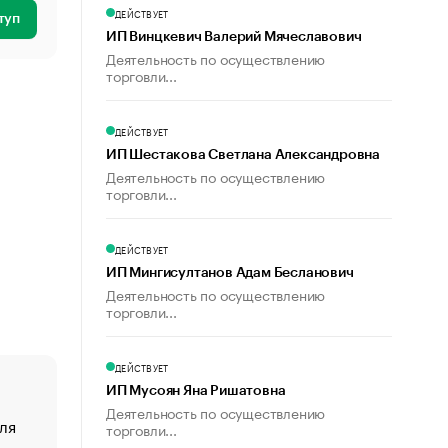
ДЕЙСТВУЕТ
туп
ИП Винцкевич Валерий Мячеславович
Деятельность по осуществлению
торговли...
ДЕЙСТВУЕТ
ИП Шестакова Светлана Александровна
Деятельность по осуществлению
торговли...
ДЕЙСТВУЕТ
ИП Мингисултанов Адам Бесланович
Деятельность по осуществлению
торговли...
ДЕЙСТВУЕТ
ИП Мусоян Яна Ришатовна
Деятельность по осуществлению
ля
«От спорта тело стареет иначе». Как живет глава ко
торговли...
создавшей GTA