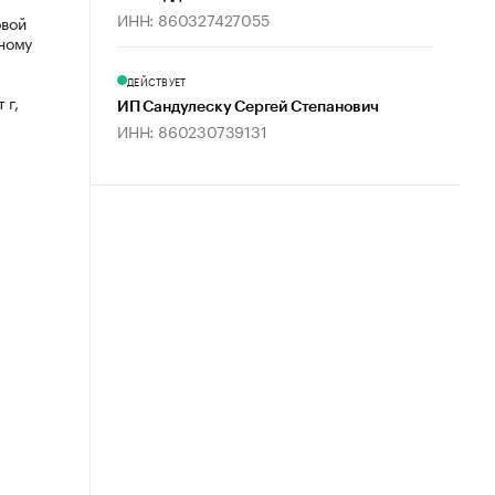
ИНН: 860327427055
овой
ному
ДЕЙСТВУЕТ
 г,
ИП Сандулеску Сергей Степанович
ИНН: 860230739131