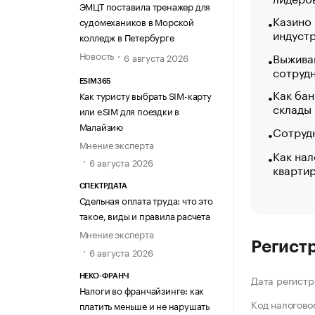
ЭМЦТ поставила тренажер для
Казино
судомехаников в Морской
индуст
колледж в Петербурге
Новость
Выжива
6 августа 2026
сотруд
ESIM365
Как бан
Как туристу выбрать SIM-карту
склады
или eSIM для поездки в
Малайзию
Сотрудн
Мнение эксперта
Как нал
6 августа 2026
кварти
СПЕКТРДАТА
Сдельная оплата труда: что это
такое, виды и правила расчета
Мнение эксперта
Регист
6 августа 2026
НЕКО-ФРАНЧ
Дата регистр
Налоги во франчайзинге: как
Код налогово
платить меньше и не нарушать