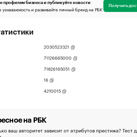
е профилем бизнеса и публикуйте новости
Получить дос
 узнаваемость и развивайте личный бренд на РБК
татистики
2030523321
71126665000
71826165051
16
4210015
есное на РБК
ко ваш авторитет зависит от атрибутов престижа? Тест д
в