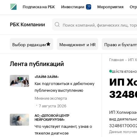
Подписка на РБК
Инвестиции
Мероприятия
Отр
Спорт
Школа управления РБК
РБК Образование
РБ
РБК Компании
Город
Стиль
Крипто
РБК Бизнес-среда
Дискусси
Выбор редакции
Менеджмент и HR
Право и бухгал
Спецпроекты СПб
Конференции СПб
Спецпроекты
Главная
ИП Х
Технологии и медиа
Финансы
Рынок наличной валют
Лента публикаций
ДЕЙСТВУЕТ
ОБНО
«ЛАЙМ-ЗАЙМ»
ИП Х
Как подготовиться к дебютному
публичному выступлению
3248
Мнение эксперта
7 августа 2026
ИП Холмирзае
АО «ДЕЛОВОЙ ЦЕНТР
вид деятельн
НЕЙРОХИРУРГИИ»
32486170002
Что чувствует пациент, узнав о
Данные получен
тяжелом диагнозе