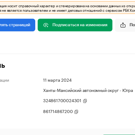
ия носит справочный характер и сгенерирована на основании данных из откр
 не является пользователем и не имеет деловых отношений с сервисом РБК Ко
Подписаться на изменения
По
лять страницей
ль
ации
11 марта 2024
Ханты-Мансийский автономный округ - Югра
324861700024301
861714867200