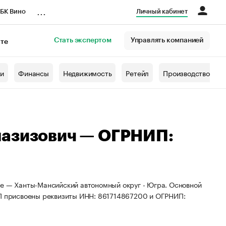
...
БК Вино
Личный кабинет
Стать экспертом
Управлять компанией
кте
азета
жи
Финансы
Недвижимость
Ретейл
Производство
лазизович — ОГРНИП:
не — Ханты-Мансийский автономный округ - Югра. Основной
ИП присвоены реквизиты ИНН: 861714867200 и ОГРНИП: