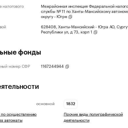
 налогового
Межрайонная инспекция Федеральной налог
службы № 11 по Ханты-Мансийскому автоном
округу - Югре
вой
628408, Ханты-Мансийский - Югра АО, Сургут
Республики ул, д 73, корп 1
ьные фонды
нный номер СФР
1167244944
еятельности
18.12
ОСНОВНОЙ
 по осуществлению
Прочие виды полиграфической
ез автоматы
деятельности