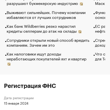
разрушают букмекерскую индустрию
Маск в 
Выживают сильнейших. Почему компании
Функции
избавляются от лучших сотрудников
основ э
Как банк Wildberries резко нарастил
ЕС раз
кредиты селлерам до атак на склады
нефти —
Сотрудники открыли новый способ вредить
Стресс 
компаниям. Зачем им это
доходов
Как налоговики ищут доходы
Что обв
неработающих покупателей яхт и квартир
для Tel
Регистрация ФНС
Дата регистрации
15 января 2024