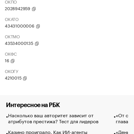
ОКПО
2028942959
ОКАТО
43431000006
ОКТМО
43534000135
ОКФС
16
ОКОГУ
4210015
Интересное на РБК
Насколько ваш авторитет зависит от
«От спо
атрибутов престижа? Тест для лидеров
глава к
Казино проиграло. Как ИИ-агенты
«Деньги